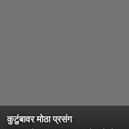
कुटुंबावर मोठा प्रसंग