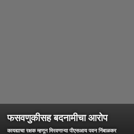
फसवणुकीसह बदनामीचा आरोप
कायद्याचा रक्षक म्हणून मिरवणाऱ्या पीएसआय पवन निंबाळकर