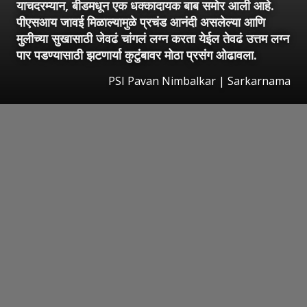
याचदरम्यान, बीडमधून एक धक्कादायक बाब समोर आली आहे.
पीएसआय जावई मिळाल्यामुळे प्रचंड आनंदी असलेल्या आणि
मुलीच्या सुखासाठी जेवढं चांगलं लग्न करता येईल तेवढं उत्तम लग्न
पार पडण्यासाठी झटणार्या कुटुंबावर मोठा प्रसंग ओढावला.
PSI Pavan Nimbalkar | Sarkarnama