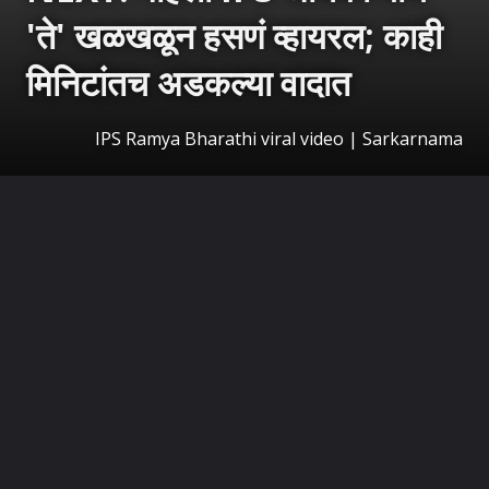
'ते' खळखळून हसणं व्हायरल; काही
मिनिटांतच अडकल्या वादात
IPS Ramya Bharathi viral video | Sarkarnama
उघडत आहे
https://sarkarnama.esakal.com/ampstories/web-stories/ips-ramya-bharathi-viral-video-social-media-controversy-rm82