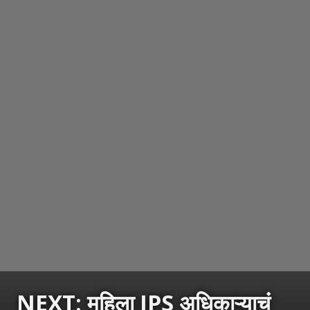
NEXT: महिला IPS अधिकाऱ्याचं