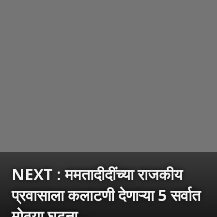
NEXT : ममतादीदींच्या राजकीय
प्रवासाला कलाटणी देणाऱ्या 5 सर्वात
मोठ्या घटना...