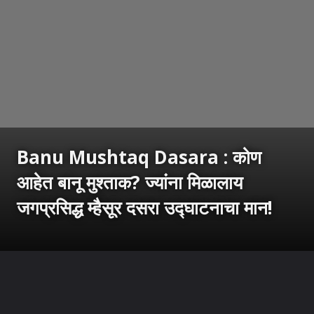
Banu Mushtaq Dasara : कोण
आहेत बानू मुश्ताक? ज्यांना मिळालाय
जगप्रसिद्ध म्हैसूर दसरा उद्घाटनाचा मान!
उघडत आहे
https://sarkarnama.esakal.com/ampstories/web-stories/mysore-dasara-inauguration-booker-prize-winner-banu-mushtaq-karnataka-congress-cm-siddaramaiah-announcement-pp82