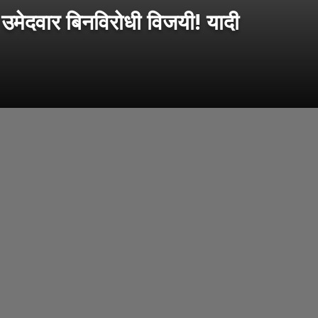
मेदवार बिनविरोधी विजयी! यादी