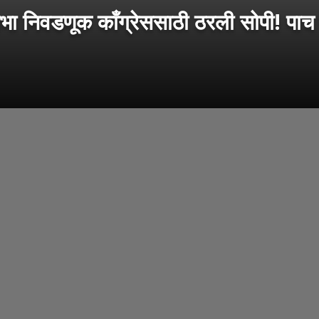
निवडणूक काँग्रेससाठी ठरली सोपी! पाच उ