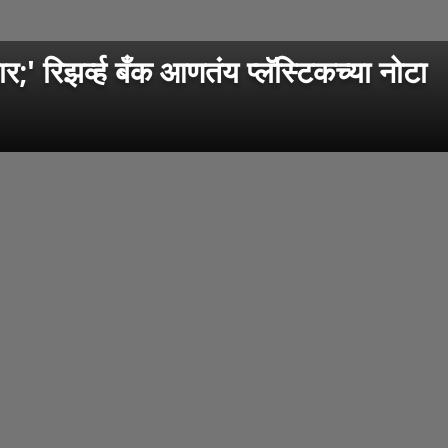
 रिझर्व्ह बँक आणतंय प्लॅस्टिकच्या नोटा