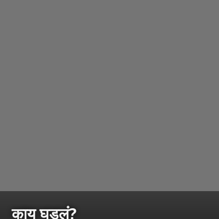
काय घडलं?