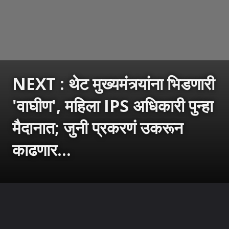
NEXT : थेट मुख्यमंत्र्यांना भिडणारी
'वाघीण', महिला IPS अधिकारी पुन्हा
मैदानात; जुनी प्रकरणं उकरून
काढणार...
उघडत आहे
https://sarkarnama.esakal.com/ampstories/web-stories/ips-damayanti-sen-west-bengal-women-crime-commission-suvendu-adhikari-rm82