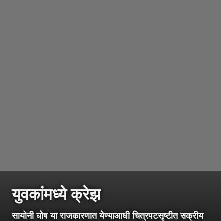
युवकांमध्ये क्रेझ
सायोनी घोष या राजकारणात येण्याआधी चित्रपटसृष्टीत सक्रीय