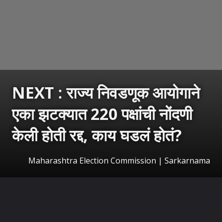
NEXT : राज्य निवडणूक आयोगाने
एका झटक्यात 220 पक्षांची नोंदणी
केली होती रद्द, काय घडलं होतं?
Maharashtra Election Commission | Sarkarnama
उघडत आहे
https://sarkarnama.esakal.com/ampstories/web-stories/maharashtra-state-election-commission-220-political-parties-registration-cancelled-sec-action-compliance-rules-political-news-gs97