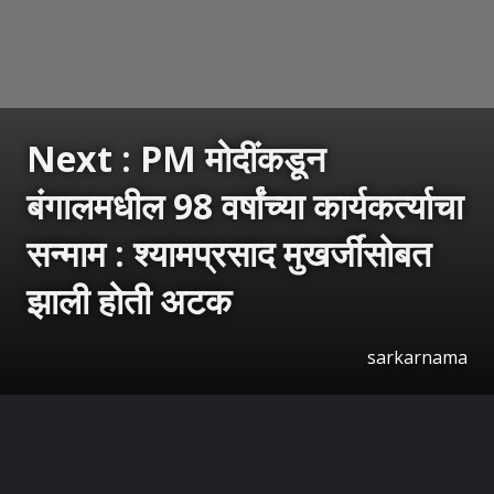
Next : PM मोदींकडून
बंगालमधील 98 वर्षांच्या कार्यकर्त्याचा
सन्माम : श्यामप्रसाद मुखर्जींसोबत
झाली होती अटक
sarkarnama
उघडत आहे
https://sarkarnama.esakal.com/ampstories/web-stories/pm-modi-felicitates-and-takes-blessings-of-makhanlal-sarkar-in-west-bengal-suvendu-adhikaris-oath-ceremony-as11