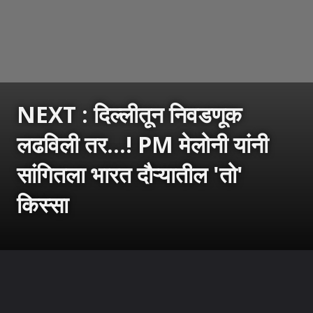
NEXT : दिल्लीतून निवडणूक
लढविली तर...! PM मेलोनी यांनी
सांगितला भारत दौऱ्यातील 'तो'
किस्सा
उघडत आहे
https://sarkarnama.esakal.com/ampstories/web-stories/giorgia-meloni-india-visit-book-antonio-tajani-new-delhi-election-joke-viral-story-rm82