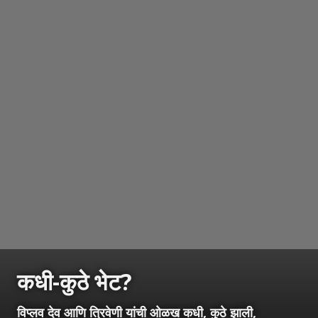
कधी-कुठे भेट?
विप्लव देव आणि त्रिवेणी यांची ओळख कधी, कुठे झाली,