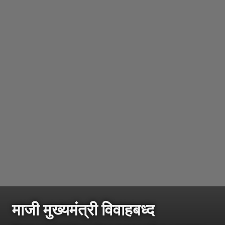
माजी मुख्यमंत्री विवाहबध्द