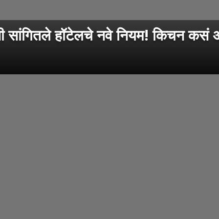
सांगितले हॉटेलचे नवे नियम! किचन कसं 