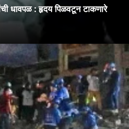
कांची धावपळ : हृदय पिळवटून टाकणारे