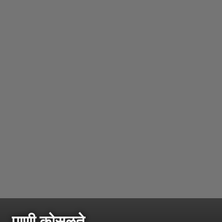
पाणी कोसळते