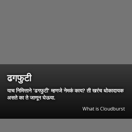
ढगफुटी
याच निमित्ताने 'ढगफुटी' म्हणजे नेमकं काय? ती खरंच धोकादायक
असते का ते जाणून घेऊया.
What is Cloudburst