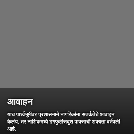
आवाहन
याच पार्श्वभूमीवर प्रशासनाने नागरिकांना सतर्कतेचे आवाहन
केलंय, तर नाशिकमध्ये ढगफुटीसदृश पावसाची शक्यता वर्तवली
आहे.