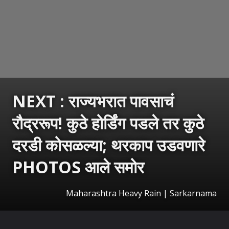
NEXT : राज्यभरात पावसाचं
रौद्ररूप! कुठे होर्डिंग पडले तर कुठे
दरडी कोसळल्या; थरकाप उडवणारे
PHOTOS आले समोर
Maharashtra Heavy Rain | Sarkarnama
उघडत आहे
https://sarkarnama.esakal.com/ampstories/web-stories/maharashtra-heavy-rain-mumbai-pune-floods-landslides-train-cancellations-road-disruptions-jap93