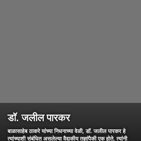
डॉ. जलील पारकर
बाळासाहेब ठाकरे यांच्या निधनाच्या वेळी, डॉ. जलील पारकर हे
त्यांच्याशी संबंधित असलेल्या वैद्यकीय तज्ञांपैकी एक होते. त्यांनी