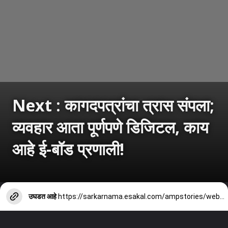
Next : कागदपत्रांचा त्रास संपला;
व्यवहार आता पूर्णपणे डिजिटल, काय
आहे ई-बॉड प्रणाली!
उघडत आहे
https://sarkarnama.esakal.com/ampstories/web-stories/what-is-electronic-bond-e-bond-go-paperless-with-digital-transactions-in-india-revenue-department-chandrashekhar-bawankule-rm96