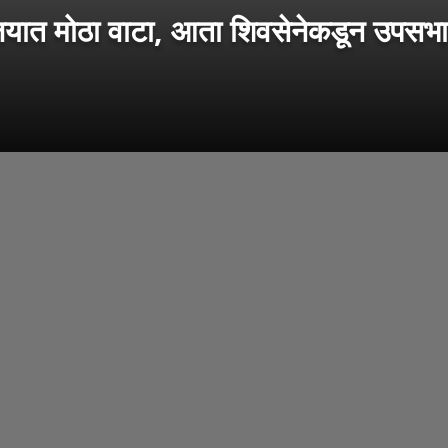
विजयात मोठा वाटा, आता शिवसेनेकडून उपस