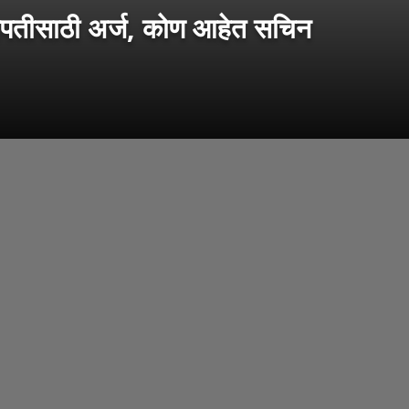
भापतीसाठी अर्ज, कोण आहेत सचिन