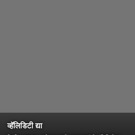
व्हॅलिडिटी द्या