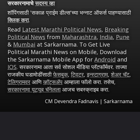
सरकारनामाचे
सदस्य व्हा
शॉपिंगसाठी 'सकाळ प्राईम डील्स'च्या भन्नाट ऑफर्स पाहण्यासाठी
क्लिक करा
.
Read
Latest Marathi Political News
,
Breaking
Political News
from
Maharashtra
,
India
,
Pune
&
Mumbai
at Sarkarnama. To Get Live
Political Marathi News on Mobile, Download
the Sarkarnama Mobile App for
Android
and
IOS
. सरकारनामा आता सर्व सोशल मीडिया प्लॅटफॉर्मवर. ताज्या
राजकीय घडामोडींसाठी
फेसबुक
,
ट्विटर
,
इन्स्टाग्राम
,
शेअर चॅट
,
टेलिग्रामवर
आणि
व्हॉट्सॲप
आम्हाला फॉलो करा. तसेच,
सरकारनामा यूट्यूब चॅनेलला
आजच सबस्क्राइब करा.
CM Devendra Fadnavis | Sarkarnama
उघडत आहे
https://sarkarnama.esakal.com/ampstories/web-stories/cm-devendra-fadnavis-big-decision-for-maratha-community-before-manoj-jarange-protest-dk88