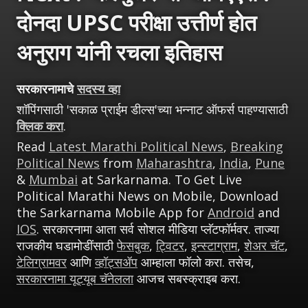
दोनदा UPSC परीक्षा उत्तीर्ण होत
अनुराग यांनी रचला इतिहास
सरकारनामाचे
सदस्य व्हा
शॉपिंगसाठी 'सकाळ प्राईम डील्स'च्या भन्नाट ऑफर्स पाहण्यासाठी
क्लिक करा
.
Read
Latest Marathi Political News
,
Breaking
Political News
from
Maharashtra
,
India
,
Pune
&
Mumbai
at Sarkarnama. To Get Live
Political Marathi News on Mobile, Download
the Sarkarnama Mobile App for
Android
and
IOS
. सरकारनामा आता सर्व सोशल मीडिया प्लॅटफॉर्मवर. ताज्या
राजकीय घडामोडींसाठी
फेसबुक
,
ट्विटर
,
इन्स्टाग्राम
,
शेअर चॅट
,
टेलिग्रामवर
आणि
व्हॉट्सॲप
आम्हाला फॉलो करा. तसेच,
सरकारनामा यूट्यूब चॅनेलला
आजच सबस्क्राइब करा.