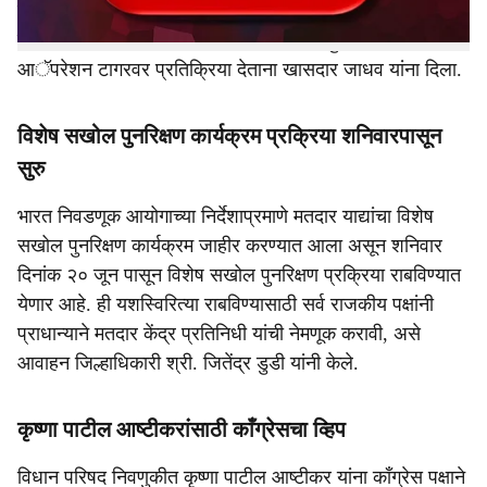
शिवसेना सोडून गेले त्यांची किंमत जिल्ह्याच्या राजकारणात शून्य
झाली. यांचीही तीच गत होणार, असा इशाराच राहुल पाटील यांनी
आॅपरेशन टागरवर प्रतिक्रिया देताना खासदार जाधव यांना दिला.
विशेष सखोल पुनरिक्षण कार्यक्रम प्रक्रिया शनिवारपासून
सुरु
भारत निवडणूक आयोगाच्या निर्देशाप्रमाणे मतदार याद्यांचा विशेष
सखोल पुनरिक्षण कार्यक्रम जाहीर करण्यात आला असून शनिवार
दिनांक २० जून पासून विशेष सखोल पुनरिक्षण प्रक्रिया राबविण्यात
येणार आहे. ही यशस्विरित्या राबविण्यासाठी सर्व राजकीय पक्षांनी
प्राधान्याने मतदार केंद्र प्रतिनिधी यांची नेमणूक करावी, असे
आवाहन जिल्हाधिकारी श्री. जितेंद्र डुडी यांनी केले.
कृष्णा पाटील आष्टीकरांसाठी काँग्रेसचा व्हिप
विधान परिषद निवणुकीत कृष्णा पाटील आष्टीकर यांना काँग्रेस पक्षाने