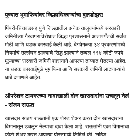
पुण्यात भूमाफियांवर जिल्हाधिकाऱ्यांचा बुलडोझर!
पिंपरी-चिंचवडसह पुणे जिल्ह्यातील अनेक तालुक्यांमध्ये सरकारी
जमिनींच्या गैरवापराविरोधात जिल्हा प्रशासनाने आतापर्यंतची सर्वात
मोठी आणि धडक कारवाई केली आहे. वेगवेगळ्या ३४ प्रकरणांमध्ये
नियमांचे उल्लंघन झाल्याचे सिद्ध झाल्याने तब्बल १९४ कोटी रुपये
मूल्याच्या सरकारी जमिनी शासनाने आपल्या ताब्यात घेतल्या आहेत.
या धडक कारवाईमुळे भूमाफिया आणि सरकारी जमिनी लाटणाऱ्यांचे
धाबे दणाणले आहेत.
ऑपरेशन टायगरच्या नावाखाली दोन खासदारांना उचलून नेलं
- संजय राऊत
खासदार संजय राऊतांनी एक पोस्ट शेअर करत दोन खासदारांना
विमानातून उचलून नेल्याचा दावा केला आहे. राऊतांनी एका विमानाचा
फोटो शेअर करत आपल्या पोस्टमध्ये लिहिलं की, 'नांदेड