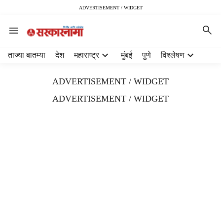
ADVERTISEMENT / WIDGET
H
ताज्या बातम्या
देश
महाराष्ट्र
मुंबई
पुणे
विश्लेषण
e
a
ADVERTISEMENT / WIDGET
d
e
ADVERTISEMENT / WIDGET
r
m
e
n
u
i
t
e
m
s