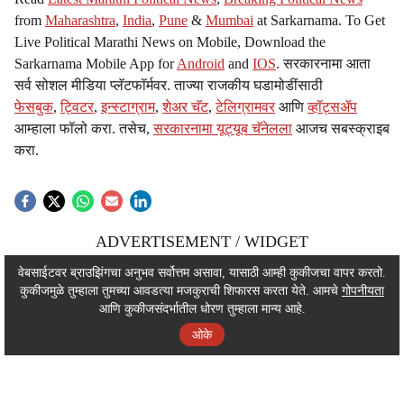
from
Maharashtra
,
India
,
Pune
&
Mumbai
at Sarkarnama. To Get
Live Political Marathi News on Mobile, Download the
Sarkarnama Mobile App for
Android
and
IOS
. सरकारनामा आता
सर्व सोशल मीडिया प्लॅटफॉर्मवर. ताज्या राजकीय घडामोडींसाठी
फेसबुक
,
ट्विटर
,
इन्स्टाग्राम
,
शेअर चॅट
,
टेलिग्रामवर
आणि
व्हॉट्सॲप
आम्हाला फॉलो करा. तसेच,
सरकारनामा यूट्यूब चॅनेलला
आजच सबस्क्राइब
करा.
ADVERTISEMENT / WIDGET
ADVERTISEMENT / WIDGET
वेबसाईटवर ब्राउझिंगचा अनुभव सर्वोत्तम असावा, यासाठी आम्ही कुकीजचा वापर करतो.
कुकीजमुळे तुम्हाला तुमच्या आवडत्या मजकुराची शिफारस करता येते. आमचे
गोपनीयता
ADVERTISEMENT / WIDGET
आणि कुकीजसंदर्भातील धोरण तुम्हाला मान्य आहे.
ओके