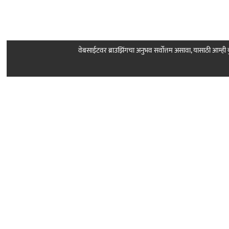
वेबसाईटवर ब्राउझिंगचा अनुभव सर्वोत्तम असावा, यासाठी आम्