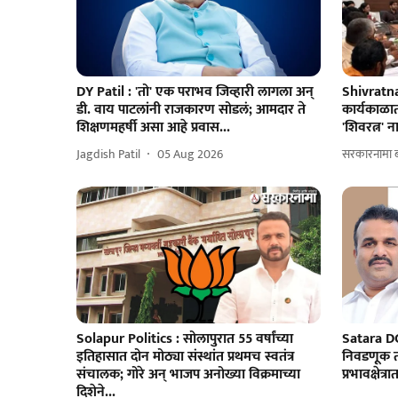
DY Patil : 'तो' एक पराभव जिव्हारी लागला अन्
Shivratna
डी. वाय पाटलांनी राजकारण सोडलं; आमदार ते
कार्यकाळात
शिक्षणमहर्षी असा आहे प्रवास...
'शिवरत्न' न
Jagdish Patil
05 Aug 2026
सरकारनामा ब्
Solapur Politics : सोलापुरात 55 वर्षांच्या
Satara DC
इतिहासात दोन मोठ्या संस्थांत प्रथमच स्वतंत्र
निवडणूक ता
संचालक; गोरे अन्‌ भाजप अनोख्या विक्रमाच्या
प्रभावक्षे
दिशेने...