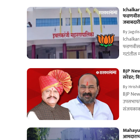
Ichalkar
फडणवीसांस
जबाबदार
By
Jagdis
Ichalkara
फडणवीस पु
BJP News
सरेंडर; व
By
Hrish
BJP News
उपसभापती 
संजयकाका 
Mahayuti
आमदाराच्