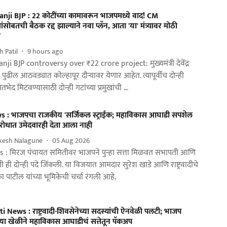
anji BJP : 22 कोटींच्या कामावरून भाजपमध्ये वाद! CM
ोबतची बैठक रद्द झाल्याने नवा प्लॅन, आता 'या' मंत्र्यावर मोठी
ी
h Patil
9 hours ago
nji BJP controversy over ₹22 crore project: मुख्यमंत्री देवेंद्र
ढील आठवड्यात कोल्हापूर दौऱ्यावर येणार आहेत. त्यापूर्वीच दोन्ही
गटांतील मतभेद मिटवण्यासाठी दोन्ही गटांच्या प्रमुखांची ...
 : भाजपचा राजकीय 'सर्जिकल स्ट्राईक; महाविकास आघाडी सपशेल
िरोधात उमेदवारही देता आला नाही
ikesh Nalagune
05 Aug 2026
 : मिरज पंचायत समितीवर भाजपने पुन्हा सत्ता मिळवत सभापती आणि
ही दोन्ही पदे जिंकली. या विजयात आमदार सुरेश खाडे आणि राष्ट्रवादीचे
पाटील यांच्या भूमिकेची चर्चा रंगली आहे.
 News : राष्ट्रवादी-शिवसेनेच्या सदस्यांची ऐनवेळी पलटी; भाजप
या खेळीने महाविकास आघाडीचं सत्तेतून पॅकअप