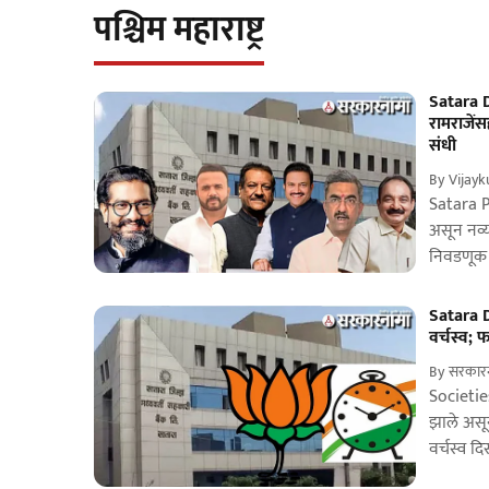
पश्चिम महाराष्ट्र
Satara DC
रामराजें
संधी
By
Vijay
Satara P
असून नव्य
निवडणूक 
Satara D
वर्चस्व;
By
सरकारना
Societie
झाले असून
वर्चस्व द