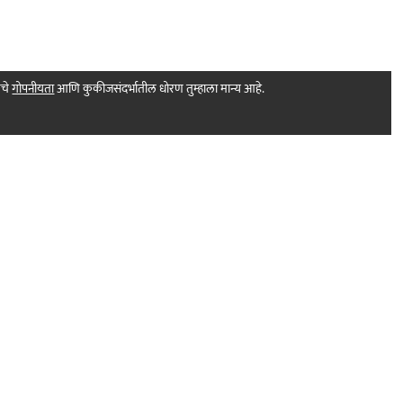
मचे
गोपनीयता
आणि कुकीजसंदर्भातील धोरण तुम्हाला मान्य आहे.