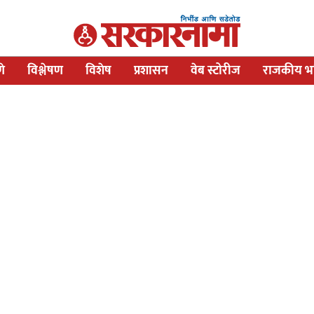
णे
विश्लेषण
विशेष
प्रशासन
वेब स्टोरीज
राजकीय भव