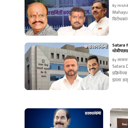
By
Hrish
Mahayut
विरोधकांन
Satara Po
धोबीपछाड;
By
सरकारना
Satara D
प्रक्रिये
झाला असू