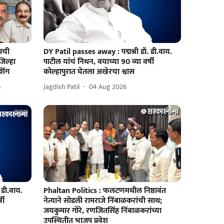
पची
DY Patil passes away : पद्मश्री डॉ. डी.वाय.
जिल्हा
पाटील यांचं निधन, वयाच्या 90 व्या वर्षी
शिंग
कोल्हापुरात घेतला अखेरचा श्वास
6
Jagdish Patil
04 Aug 2026
 डी.वाय.
Phaltan Politics : फलटणमधील निष्ठावंत
षी
नेत्याने सोडली रामराजे निंबाळकरांची साथ;
जयकुमार गोरे, रणजितसिंह निंबाळकरांच्या
उपस्थितीत भाजप प्रवेश