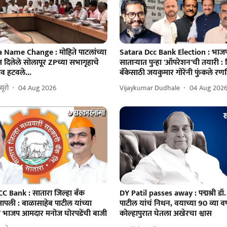
 Name Change : मोहिते पाटलांच्या
Satara Dcc Bank Election : भाज
 दिलेले सोलापूर ZPच्या सभागृहाचे
साताऱ्यात पुन्हा 'ऑपरेशन'ची तयारी : 
ाव हटवले...
बँकेसाठी जयकुमार गोरेंनी फुंकले रण
यूरो
04 Aug 2026
Vijaykumar Dudhale
04 Aug 202
C Bank : सातारा जिल्हा बँक
DY Patil passes away : पद्मश्री डॉ.
पली : बाळासाहेब पाटील यांच्या
पाटील यांचं निधन, वयाच्या 90 व्या वर्
त्रात भाजप आमदार मनोज घोरपडेंची बाजी
कोल्हापुरात घेतला अखेरचा श्वास