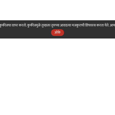
ही कुकीजचा वापर करतो. कुकीजमुळे तुम्हाला तुमच्या आवडत्या मजकुराची शिफारस करता येते. आ
ओके