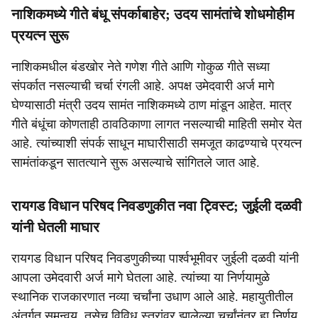
नाशिकमध्ये गीते बंधू संपर्काबाहेर; उदय सामंतांचे शोधमोहीम
प्रयत्न सुरू
नाशिकमधील बंडखोर नेते गणेश गीते आणि गोकुळ गीते सध्या
संपर्कात नसल्याची चर्चा रंगली आहे. अपक्ष उमेदवारी अर्ज मागे
घेण्यासाठी मंत्री उदय सामंत नाशिकमध्ये ठाण मांडून आहेत. मात्र
गीते बंधूंचा कोणताही ठावठिकाणा लागत नसल्याची माहिती समोर येत
आहे. त्यांच्याशी संपर्क साधून माघारीसाठी समजूत काढण्याचे प्रयत्न
सामंतांकडून सातत्याने सुरू असल्याचे सांगितले जात आहे.
रायगड विधान परिषद निवडणुकीत नवा ट्विस्ट; जुईली दळवी
यांनी घेतली माघार
रायगड विधान परिषद निवडणुकीच्या पार्श्वभूमीवर जुईली दळवी यांनी
आपला उमेदवारी अर्ज मागे घेतला आहे. त्यांच्या या निर्णयामुळे
स्थानिक राजकारणात नव्या चर्चांना उधाण आले आहे. महायुतीतील
अंतर्गत समन्वय, तसेच विविध स्तरांवर झालेल्या चर्चांनंतर हा निर्णय