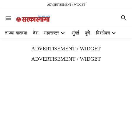
ADVERTISEMENT / WIDGET
H
ताज्या बातम्या
देश
महाराष्ट्र
मुंबई
पुणे
विश्लेषण
e
a
ADVERTISEMENT / WIDGET
d
e
ADVERTISEMENT / WIDGET
r
m
e
n
u
i
t
e
m
s