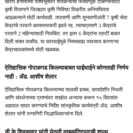
खरीप हंगामाच्या पार्श्वभूमीवर शेतकऱ्यांची फसवणूक टाळण्यासाठी
कृषी विभागाने जिल्ह्यात कृषि निविष्ठा विक्रीत अनियमितता
आढळल्याने मोठी कार्यवाही. तपासणी आणि सुनावणीअंती 7 कृषी सेवा
केंद्रांचे परवाने कायमस्वरूपी झाले रद्द. त्याचप्रमाणे 3 केंद्रांचे
परवाने 2 महिन्यासाठी निलंबित. तर इतर 6 केंद्रांना त्रुटीं बाबत
दिली सक्त ताकीद. या कारवाईमुळे नियमबाह्य व्यवसाय करणाऱ्या
केंद्रचालकांमध्ये मोठी खळबळ.
ऐतिहासिक गोपाळगड किल्ल्याबाबत घाईघाईने कोणताही निर्णय
नाही : ॲड. आशीष शेलार
ऐतिहासिक गोपाळगड किल्ल्याच्या मालकी हक्क, कायदेशीर स्थिती
आणि संवर्धनाच्या प्रश्नांवर सखोल अभ्यास करून १५ दिवसांत
अहवाल सादर करण्याचे निर्देश सांस्कृतिक कार्यमंत्री ॲड. आशीष
शेलार यांनी रत्नागिरी जिल्हाधिकाऱ्यांना दिले.
डी के शिवकुमार यांनी घेतली मुख्यमंत्रिपदाची शपथ