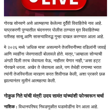
खरेदीसाठी पैसे आणि सोन्याच्या अंगठीची मागणी करत सासरच्या
मंडळींनी केलेल्या सततच्या शारीरिक व मानसिक छळाला कंटाळून
२५ वर्षीय विवाहितेने गळफास घेऊन आत्महत्या केली. तेजस्विनी
गोरख सोनवणे असे आत्महत्या केलेल्या दुर्दैवी विवाहितेचे नाव आहे.
याप्रकरणी पुण्यातील चंदननगर पोलीस ठाण्यात मृत विवाहितेच्या
पतीसह सासू आणि सासऱ्याविरुद्ध गुन्हा दाखल करण्यात आला आहे.
मे २०२६ मध्ये 'अधिक मास' असल्याने तेजस्विनीच्या वडिलांनी जावई
आणि व्याहींना जेवणासाठी बोलावले होते. मात्र,"आम्हाला सोन्याची
अंगठी दिली तरच जेवायला येऊ, नाहीतर येणार नाही,"असा हट्ट
गोरखने धरला. अखेर ते जेवायला आले, पण तेथेही रागाच्या भरात
त्यांनी तेजस्विनीला मारहाण करत शिवीगाळ केली, अशा प्रकारे छळ
झाल्यानंतर मुलीनं आत्महत्या केली.
गोकुळ गिते यांची मंत्री उदय सामंत यांच्यांशी फोनवरून चर्चा
नाशिक :
विधानपरिषद निवडणुकीत घडामोडींना वेग आला आहे.