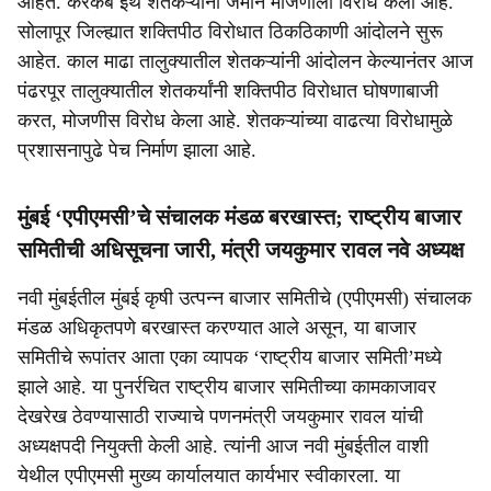
आहेत. करकंब इथं शेतकऱ्यांनी जमीन मोजणीला विरोध केला आहे.
सोलापूर जिल्ह्यात शक्तिपीठ विरोधात ठिकठिकाणी आंदोलने सुरू
आहेत. काल माढा तालुक्यातील शेतकऱ्यांनी आंदोलन केल्यानंतर आज
पंढरपूर तालुक्यातील शेतकर्यांनी शक्तिपीठ विरोधात घोषणाबाजी
करत, मोजणीस विरोध केला आहे. शेतकऱ्यांच्या वाढत्या विरोधामुळे
प्रशासनापुढे पेच निर्माण झाला आहे.
मुंबई ‘एपीएमसी’चे संचालक मंडळ बरखास्त; राष्ट्रीय बाजार
समितीची अधिसूचना जारी, मंत्री जयकुमार रावल नवे अध्यक्ष
नवी मुंबईतील मुंबई कृषी उत्पन्न बाजार समितीचे (एपीएमसी) संचालक
मंडळ अधिकृतपणे बरखास्त करण्यात आले असून, या बाजार
समितीचे रूपांतर आता एका व्यापक ‘राष्ट्रीय बाजार समिती’मध्ये
झाले आहे. या पुनर्रचित राष्ट्रीय बाजार समितीच्या कामकाजावर
देखरेख ठेवण्यासाठी राज्याचे पणनमंत्री जयकुमार रावल यांची
अध्यक्षपदी नियुक्ती केली आहे. त्यांनी आज नवी मुंबईतील वाशी
येथील एपीएमसी मुख्य कार्यालयात कार्यभार स्वीकारला. या