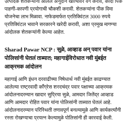
उत्पादक शेतकऱ्यांना आलेले अनुदान खात्यावर वर्ग करावे, कांदा पिक
पाहणी-कापणी प्रयोगाची चौकशी करावी. शेतकऱ्यांना पीक विमा
योजनेचा लाभ मिळावा. नाफेडमार्फत प्रतिक्विंटल 3000 रुपये
प्रतिक्विंटल भावाने सरकारने खरेदी करावी, अशा प्रमुख मागण्या
आंदोलक शेतकऱ्यांनी केल्या आहेत.
Sharad Pawar NCP : सुळे, आव्हाड अन् पवार यांना
पोलिसांनी घेतलं ताब्यात; महागाईविरोधात नवी मुंबईत
आक्रमक आंदोलन
महागाई आणि इंधन दरवाढीच्या निषेधार्थ नवी मुंबईत काढण्यात
आलेल्या राष्ट्रवादी काँग्रेस शरदचंद्र पवार पक्षाच्या आक्रमक
आंदोलनादरम्यान खादार सुप्रिया सुळे, आमदार जितेंद्र आव्हाड
आणि आमदार रोहित पवार यांना पोलिसांनी ताब्यात घेतलं आहे.
आंदोलनादरम्यान परिस्थिती तणावपूर्ण बनल्यामुळे आणि कार्यकर्त्यांनी
रस्ता रोखण्याचा प्रयत्न केल्यामुळे पोलिसांनी ही कारवाई केली.