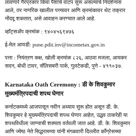
लावणारे गैरप्रकार किंवा पैशांचे वाटप सुरू असल्याचे निदर्शनास
आले, तर नागरिक खालील पत्त्यावर आणि क्रमांकावर थेट तक्रार
नोंदवू शकतात, असे आवाहन करण्यात आले आहे.
व्हॉट्सॲप क्रमांक : ९४०४५६९४७६
ई-मेल आयडी: pune.pdit.inv@incometax.gov.in
पत्ता : नियंत्रण कक्ष, खोली क्रमांक ८२६, आठवा मजला, आयकर
सदन, बोधी टावर, सॅलिसबरी पार्क, गुलटेकडी, पुणे - ४११०३७.
Karnataka Oath Ceremony : डी के शिवकुमार
मुख्यमंत्रि‍पदाची शपथ घेणार
कर्नाटकमध्ये आजपासून नवीन अध्याय सुरू होत असून डी. के.
शिवकुमार हे मुख्यमंत्रिपदाची शपथ घेणार आहेत, उद्धव ठाकरेही या
शपथविधीला जाण्याची शक्यता वर्तवली जात आहे. डी. के. शिवकुमार
आणि ज्येष्ठ नेते सिद्धरामय्या यांनी मंगळवारी दिल्लीत काँग्रेसच्या