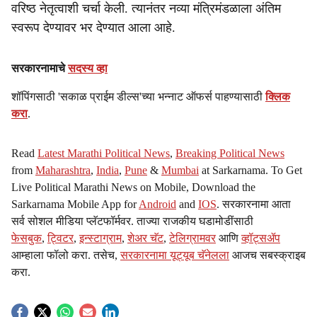
वरिष्ठ नेतृत्वाशी चर्चा केली. त्यानंतर नव्या मंत्रिमंडळाला अंतिम
स्वरूप देण्यावर भर देण्यात आला आहे.
सरकारनामाचे
सदस्य व्हा
शॉपिंगसाठी 'सकाळ प्राईम डील्स'च्या भन्नाट ऑफर्स पाहण्यासाठी
क्लिक
करा
.
Read
Latest Marathi Political News
,
Breaking Political News
from
Maharashtra
,
India
,
Pune
&
Mumbai
at Sarkarnama. To Get
Live Political Marathi News on Mobile, Download the
Sarkarnama Mobile App for
Android
and
IOS
. सरकारनामा आता
सर्व सोशल मीडिया प्लॅटफॉर्मवर. ताज्या राजकीय घडामोडींसाठी
फेसबुक
,
ट्विटर
,
इन्स्टाग्राम
,
शेअर चॅट
,
टेलिग्रामवर
आणि
व्हॉट्सॲप
आम्हाला फॉलो करा. तसेच,
सरकारनामा यूट्यूब चॅनेलला
आजच सबस्क्राइब
करा.