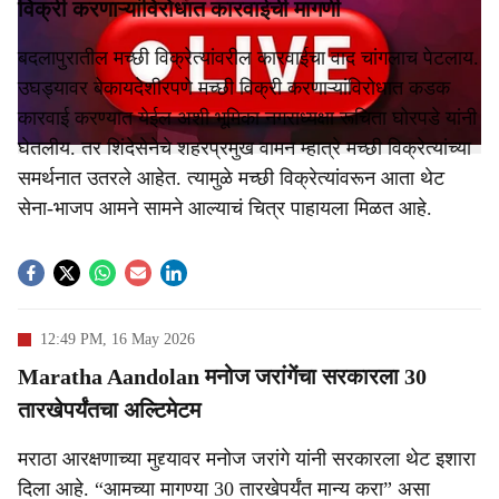
r
विक्री करणाऱ्यांविरोधात कारवाईची मागणी
e
बदलापुरातील मच्छी विक्रेत्यांवरील कारवाईचा वाद चांगलाच पेटलाय.
उघड्यावर बेकायदेशीरपणे मच्छी विक्री करणाऱ्यांविरोधात कडक
कारवाई करण्यात येईल अशी भूमिका नगराध्यक्षा रूचिता घोरपडे यांनी
घेतलीय. तर शिंदेसेनेचे शहरप्रमुख वामन म्हात्रे मच्छी विक्रेत्यांच्या
समर्थनात उतरले आहेत. त्यामुळे मच्छी विक्रेत्यांवरून आता थेट
सेना-भाजप आमने सामने आल्याचं चित्र पाहायला मिळत आहे.
12:49 PM, 16 May 2026
Maratha Aandolan मनोज जरांगेंचा सरकारला 30
तारखेपर्यंतचा अल्टिमेटम
मराठा आरक्षणाच्या मुद्द्यावर मनोज जरांगे यांनी सरकारला थेट इशारा
दिला आहे. “आमच्या मागण्या 30 तारखेपर्यंत मान्य करा” असा