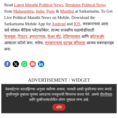
Read
Latest Marathi Political News
,
Breaking Political News
from
Maharashtra
,
India
,
Pune
&
Mumbai
at Sarkarnama. To Get
Live Political Marathi News on Mobile, Download the
Sarkarnama Mobile App for
Android
and
IOS
. सरकारनामा आता
सर्व सोशल मीडिया प्लॅटफॉर्मवर. ताज्या राजकीय घडामोडींसाठी
फेसबुक
,
ट्विटर
,
इन्स्टाग्राम
,
शेअर चॅट
,
टेलिग्रामवर
आणि
व्हॉट्सॲप
आम्हाला फॉलो करा. तसेच,
सरकारनामा यूट्यूब चॅनेलला
आजच सबस्क्राइब
करा.
ADVERTISEMENT / WIDGET
ADVERTISEMENT / WIDGET
वेबसाईटवर ब्राउझिंगचा अनुभव सर्वोत्तम असावा, यासाठी आम्ही कुकीजचा वापर करतो.
कुकीजमुळे तुम्हाला तुमच्या आवडत्या मजकुराची शिफारस करता येते. आमचे
गोपनीयता
ADVERTISEMENT / WIDGET
आणि कुकीजसंदर्भातील धोरण तुम्हाला मान्य आहे.
ओके