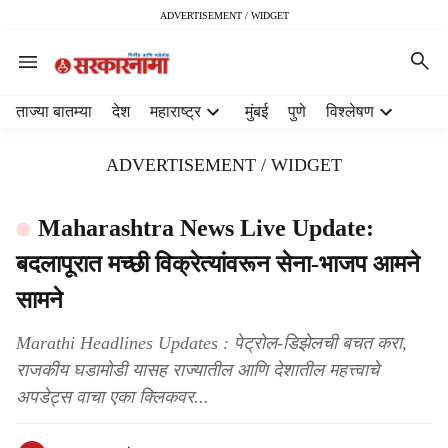
ADVERTISEMENT / WIDGET
H
ताज्या बातम्या
देश
महाराष्ट्र
मुंबई
पुणे
विश्लेषण
e
a
ADVERTISEMENT / WIDGET
d
e
r
Maharashtra News Live Update:
m
बदलापूरात मच्छी विक्रेत्यांवरून सेना-भाजप आमने
e
n
सामने
u
i
Marathi Headlines Updates : पेट्रोल-डिझेलची बचत करा,
t
राजकीय घडामोडी यासह राज्यातील आणि देशातील महत्त्वाचे
e
m
अपडेट्स वाचा एका क्लिकवर...
s