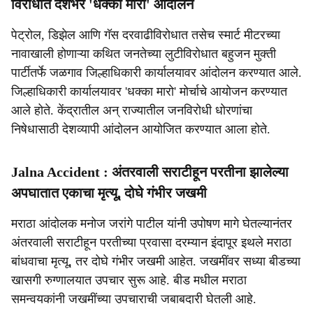
विरोधात देशभर 'धक्का मारो' आंदोलन
पेट्रोल, डिझेल आणि गॅस दरवाढीविरोधात तसेच स्मार्ट मीटरच्या
नावाखाली होणाऱ्या कथित जनतेच्या लुटीविरोधात बहुजन मुक्ती
पार्टीतर्फे जळगाव जिल्हाधिकारी कार्यालयावर आंदोलन करण्यात आले.
जिल्हाधिकारी कार्यालयावर 'धक्का मारो' मोर्चाचे आयोजन करण्यात
आले होते. केंद्रातील अन् राज्यातील जनविरोधी धोरणांचा
निषेधासाठी देशव्यापी आंदोलन आयोजित करण्यात आला होते.
Jalna Accident : अंतरवाली सराटीहून परतीना झालेल्या
अपघातात एकाचा मृत्यू, दोघे गंभीर जखमी
मराठा आंदोलक मनोज जरांगे पाटील यांनी उपोषण मागे घेतल्यानंतर
अंतरवाली सराटीहून परतीच्या प्रवासा दरम्यान इंदापूर इथले मराठा
बांधवाचा मृत्यू, तर दोघे गंभीर जखमी आहेत. जखमींवर सध्या बीडच्या
खासगी रुग्णालयात उपचार सुरू आहे. बीड मधील मराठा
समन्वयकांनी जखमींच्या उपचाराची जबाबदारी घेतली आहे.