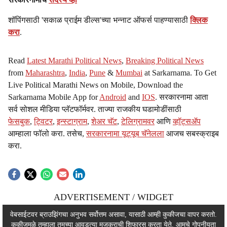
शॉपिंगसाठी 'सकाळ प्राईम डील्स'च्या भन्नाट ऑफर्स पाहण्यासाठी
क्लिक
करा
.
Read
Latest Marathi Political News
,
Breaking Political News
from
Maharashtra
,
India
,
Pune
&
Mumbai
at Sarkarnama. To Get
Live Political Marathi News on Mobile, Download the
Sarkarnama Mobile App for
Android
and
IOS
. सरकारनामा आता
सर्व सोशल मीडिया प्लॅटफॉर्मवर. ताज्या राजकीय घडामोडींसाठी
फेसबुक
,
ट्विटर
,
इन्स्टाग्राम
,
शेअर चॅट
,
टेलिग्रामवर
आणि
व्हॉट्सॲप
आम्हाला फॉलो करा. तसेच,
सरकारनामा यूट्यूब चॅनेलला
आजच सबस्क्राइब
करा.
ADVERTISEMENT / WIDGET
ADVERTISEMENT / WIDGET
वेबसाईटवर ब्राउझिंगचा अनुभव सर्वोत्तम असावा, यासाठी आम्ही कुकीजचा वापर करतो.
कुकीजमुळे तुम्हाला तुमच्या आवडत्या मजकुराची शिफारस करता येते. आमचे
गोपनीयता