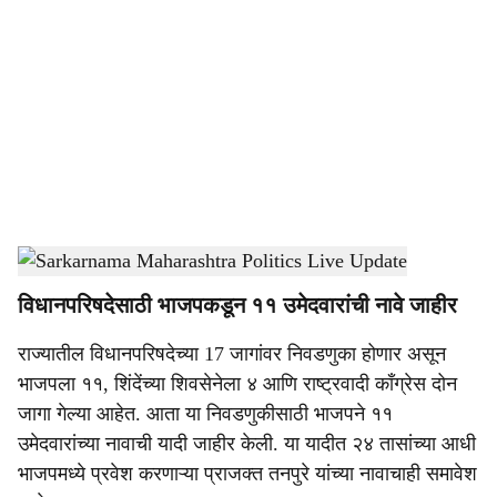
o
c
i
a
l
s
Sarkarnama Maharashtra Politics Live Update
-
Sarkarnama
h
विधानपरिषदेसाठी भाजपकडून ११ उमेदवारांची नावे जाहीर
a
राज्यातील विधानपरिषदेच्या 17 जागांवर निवडणुका होणार असून
r
भाजपला ११, शिंदेंच्या शिवसेनेला ४ आणि राष्ट्रवादी काँग्रेस दोन
e
जागा गेल्या आहेत. आता या निवडणुकीसाठी भाजपने ११
उमेदवारांच्या नावाची यादी जाहीर केली. या यादीत २४ तासांच्या आधी
भाजपमध्ये प्रवेश करणाऱ्या प्राजक्त तनपुरे यांच्या नावाचाही समावेश