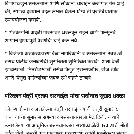
विभागांकडून शेतकऱ्यांना आणि लोकांना आवाहन करण्यात येत आहे
की, संभाव्य हवामान बदल लक्षात घेऊन योग्य ती प्रतिबंधात्मक
उपाययोजना करावी.
* शेतकऱ्यांनी वादळी पावसावर अवलंबून राहून आणि मान्सूनचे
आगमन होण्यापूर्वी पेरणीची घाई करू नये
* ⁠विजेच्या कडकडाटाच्या वेळी नागरिकांनी व शेतकऱ्यांनी स्वतःची
तसेच पाळीव जनावरांची सुरक्षितता सुनिश्चित करावी. अशा वेळी
झाडाखाली, टिनशेडखाली तसेच विद्युत ट्रान्सफॉर्मर, वीज खांब
आणि विद्युत वाहिन्यांच्या जवळ उभे राहणे टाळावे
परिवहन मंत्री प्रताप सरनाईक यांचा सर्वांनाच सुखद धक्का
कोकण दौऱ्यावर असलेल्या मंत्री सरनाईक यांनी रात्री सुमारे ८
वाजण्याच्या सुमारास संगमेश्वर बसस्थानकाला भेट दिली. नव्याने
उभारलेल्या या आधुनिक बसस्थानकात संध्याकाळीही प्रवाशांची मोठी
वर्दळ होती. बसची वाट पाहणाऱ्या प्रवाशांशी त्यांनी मनमोकळा संवाद