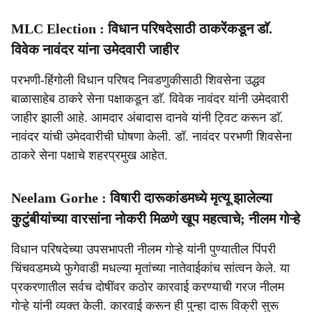
MLC Election : विधान परिषदेसाठी ठाकरेंकडून डाॅ.
विवेक नावंदर यांना उमेदवारी जाहीर
परभणी-हिंगोली विधान परिषद निवडणुकीसाठी शिवसेना उद्धव
बाळासाहेब ठाकरे सेना पक्षाकडून डाॅ. विवेक नावंदर यांनी उमेदवारी
जाहीर झाली आहे. आमदार अंबादास दानवे यांनी ट्विट करून डाॅ.
नावंदर यांची उमेदवारीची घोषणा केली. डॉ. नावंदर परभणी शिवसेना
ठाकरे सेना पक्षाचे शहरप्रमुख आहेत.
Neelam Gorhe : विषारी दारूकांडमध्ये मृत्यू झालेल्या
कुटुंबीयांच्या वारसांना नोकरी मिळणे खूप महत्वाचे; नीलम गोऱ्हे
विधान परिषदेच्या उपसभापती नीलम गोऱ्हे यांनी पुण्यातील पिंपरी
चिंचवडमध्ये फुगेवाडी मधल्या मृतांच्या नातेवाईकांच सांत्वन केले. या
प्रकरणातील सर्वच दोषींवर कठोर कारवाई करण्याची गरज नीलम
गोऱ्हे यांनी व्यक्त केली. कारवाई करून ही पुन्हा दारू विक्री सुरू