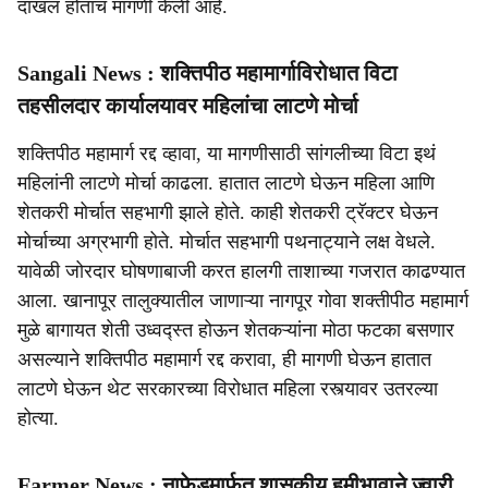
दाखल होताच मागणी केली आहे.
Sangali News : शक्तिपीठ महामार्गाविरोधात विटा
तहसीलदार कार्यालयावर महिलांचा लाटणे मोर्चा
शक्तिपीठ महामार्ग रद्द व्हावा, या मागणीसाठी सांगलीच्या विटा इथं
महिलांनी लाटणे मोर्चा काढला. हातात लाटणे घेऊन महिला आणि
शेतकरी मोर्चात सहभागी झाले होते. काही शेतकरी ट्रॅक्टर घेऊन
मोर्चाच्या अग्रभागी होते. मोर्चात सहभागी पथनाट्याने लक्ष वेधले.
यावेळी जोरदार घोषणाबाजी करत हालगी ताशाच्या गजरात काढण्यात
आला. खानापूर तालुक्यातील जाणाऱ्या नागपूर गोवा शक्तीपीठ महामार्ग
मुळे बागायत शेती उध्वद्स्त होऊन शेतकऱ्यांना मोठा फटका बसणार
असल्याने शक्तिपीठ महामार्ग रद्द करावा, ही मागणी घेऊन हातात
लाटणे घेऊन थेट सरकारच्या विरोधात महिला रस्त्यावर उतरल्या
होत्या.
Farmer News : नाफेडमार्फत शासकीय हमीभावाने ज्वारी