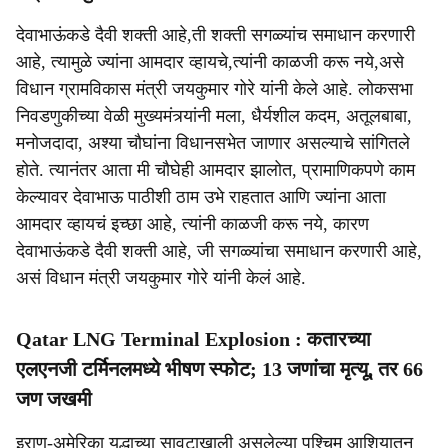
देवाभाऊंकडे दैवी शक्ती आहे,ती शक्ती सगळ्यांच समाधान करणारी
आहे, त्यामुळे ज्यांना आमदार व्हायचे,त्यांनी काळजी करू नये,असे
विधान ग्रामविकास मंत्री जयकुमार गोरे यांनी केले आहे. लोकसभा
निवडणुकीच्या वेळी मुख्यमंत्र्यांनी मला, धैर्यशील कदम, अतूलबाबा,
मनोजदादा, अश्या चौघांना विधानसभेत जाणार असल्याचे सांगितले
होते. त्यानंतर आता मी चौघेही आमदार झालोत, प्रामाणिकपणे काम
केल्यावर देवाभाऊ पाठीशी ठाम उभे राहतात आणि ज्यांना आता
आमदार व्हायचं इच्छा आहे, त्यांनी काळजी करू नये, कारण
देवाभाऊंकडे दैवी शक्ती आहे, जी सगळ्यांचा समाधान करणारी आहे,
असं विधान मंत्री जयकुमार गोरे यांनी केलं आहे.
Qatar LNG Terminal Explosion : कतारच्या
एलएनजी टर्मिनलमध्ये भीषण स्फोट; 13 जणांचा मृत्यू, तर 66
जण जखमी
इराण-अमेरिका युद्धाच्या सावटाखाली असलेल्या पश्चिम आशियातून