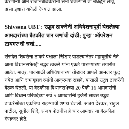
करणाऱ्या ओम राजनिंबाळकरांनी सभा घेतल्यास ती उधळून लावू,
असा इशारा यावेळी देण्यात आला.
Shivsena UBT : उद्धव ठाकरेंनी अधिवेशनापूर्वी घेतलेल्या
आमदारांच्या बैठकीत चार जणांची दांडी; पुन्हा 'ऑपरेशन
टायगर'ची चर्चा.....
संसदेत शिवसेना ठाकरे पक्षाला खिंडार पाडल्यानंतर महायुतीचे नेते
आता विधानसभेतही उद्धव ठाकरे यांना एकटे पाडण्याच्या तयारीत
आहेत. मात्र, पावसाळी अधिवेशनाच्या तोंडावर आपले आमदार फुटू
नयेत आणि सभागृहात त्यांनी आक्रमक राहावे, यासाठी उद्धव ठाकरेंनी
बैठक घेतली. या बैठकीला विधानसभेच्या 20 पैकी 16 आमदारांनी
आणि विधान परिषदेच्या सर्व 5 आमदारांनी हजेरी लावत उद्धव
ठाकरेंसोबत एकनिष्ठ राहण्याची शपथ घेतली. संजय देरकर, राहुल
पाटील, सुनील शिंदे, संजय पोतनीस हे चार आमदार या बैठकीला
गैरहजर होते.