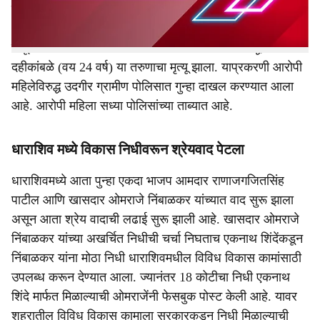
महिला आणि मयत उद्धव दहीकांबळे यांच्यात वाद झाला. या वादात
आरोपी महिला वंदना मादळे हिने, मयताच्या तोंडावर उकळत तेल
टाकून गंभीर जखमी केलं. यामध्ये उपचारदरम्यान मयत उद्धव
दहीकांबळे (वय 24 वर्ष) या तरुणाचा मृत्यू झाला. याप्रकरणी आरोपी
महिलेविरुद्ध उदगीर ग्रामीण पोलिसात गुन्हा दाखल करण्यात आला
आहे. आरोपी महिला सध्या पोलिसांच्या ताब्यात आहे.
धाराशिव मध्ये विकास निधीवरून श्रेयवाद पेटला
धाराशिवमध्ये आता पुन्हा एकदा भाजप आमदार राणाजगजितसिंह
पाटील आणि खासदार ओमराजे निंबाळकर यांच्यात वाद सुरू झाला
असून आता श्रेय वादाची लढाई सुरू झाली आहे. खासदार ओमराजे
निंबाळकर यांच्या अखर्चित निधीची चर्चा निघताच एकनाथ शिंदेंकडून
निंबाळकर यांना मोठा निधी धाराशिवमधील विविध विकास कामांसाठी
उपलब्ध करून देण्यात आला. ज्यानंतर 18 कोटीचा निधी एकनाथ
शिंदे मार्फत मिळाल्याची ओमराजेंनी फेसबुक पोस्ट केली आहे. यावर
शहरातील विविध विकास कामाला सरकारकडून निधी मिळाल्याची