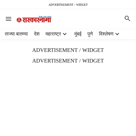
ADVERTISEMENT / WIDGET
H
ताज्या बातम्या
देश
महाराष्ट्र
मुंबई
पुणे
विश्लेषण
e
a
ADVERTISEMENT / WIDGET
d
e
ADVERTISEMENT / WIDGET
r
m
e
n
u
i
t
e
m
s