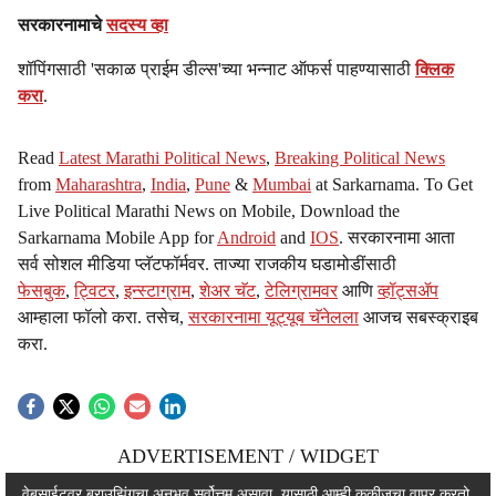
सरकारनामाचे
सदस्य व्हा
शॉपिंगसाठी 'सकाळ प्राईम डील्स'च्या भन्नाट ऑफर्स पाहण्यासाठी
क्लिक
करा
.
Read
Latest Marathi Political News
,
Breaking Political News
from
Maharashtra
,
India
,
Pune
&
Mumbai
at Sarkarnama. To Get
Live Political Marathi News on Mobile, Download the
Sarkarnama Mobile App for
Android
and
IOS
. सरकारनामा आता
सर्व सोशल मीडिया प्लॅटफॉर्मवर. ताज्या राजकीय घडामोडींसाठी
फेसबुक
,
ट्विटर
,
इन्स्टाग्राम
,
शेअर चॅट
,
टेलिग्रामवर
आणि
व्हॉट्सॲप
आम्हाला फॉलो करा. तसेच,
सरकारनामा यूट्यूब चॅनेलला
आजच सबस्क्राइब
करा.
ADVERTISEMENT / WIDGET
ADVERTISEMENT / WIDGET
वेबसाईटवर ब्राउझिंगचा अनुभव सर्वोत्तम असावा, यासाठी आम्ही कुकीजचा वापर करतो.