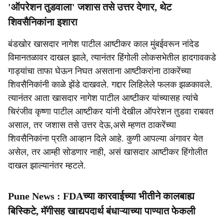
'ऑपरेशन तुडवाला' जशास तसे उत्तर देणार, थेट
शिवसैनिकांना इशारा
बंडखोर खासदार नागेश पाटील आष्टीकर काल मुंबईवरून नांदेड
विमानतळावर दाखल झाले, त्यानंतर हिंगोली लोकसभेतील हादगावकडे
गाड्यांचा ताफा घेऊन निघत असताना आष्टीकरांना ठाकरेंच्या
शिवसैनिकांनी काळे झेंडे दाखवले. गद्दार लिहिलेले फलक झळकावले.
त्यानंतर आता खासदार नागेश पाटील आष्टीकर यांच्यासह त्यांचे
चिरंजीव कृष्णा पाटील आष्टीकर यांनी देखील ऑपरेशन तुडवा राबवत
असाल, तर जशास तसे उत्तर देऊ,असे म्हणत ठाकरेंच्या
शिवसैनिकांना प्रति आव्हान दिले आहे. कुणी आपल्या अंगावर येत
असेल, तर आम्ही सोडणार नाही, असं खासदार आष्टीकर हिंगोलीत
दाखल झाल्यानंतर म्हटले.
Pune News : FDAच्या कारवाईच्या भीतीने कालबाह्य
बिस्किटे, मॅगीसह खाद्यपदार्थ बंधाऱ्याच्या पाण्यात फेकली