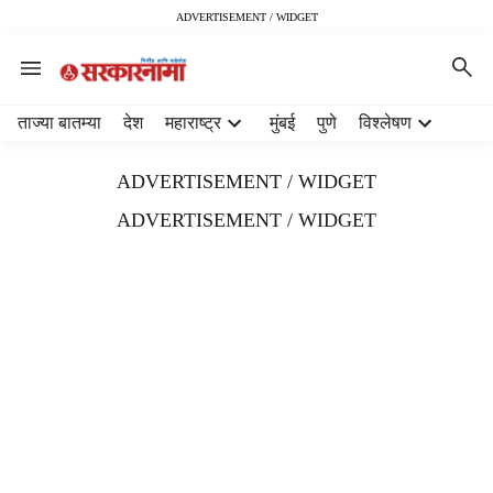
ADVERTISEMENT / WIDGET
H
ताज्या बातम्या
देश
महाराष्ट्र
मुंबई
पुणे
विश्लेषण
e
a
ADVERTISEMENT / WIDGET
d
e
ADVERTISEMENT / WIDGET
r
m
e
n
u
i
t
e
m
s