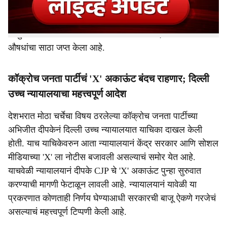
आज त्यांनी राज्यभरातील ५३ ठिकाणी धाडी टाकून भेसळ करणाऱ्या
३३ जणांना अटक केली आहे. त्याचबरोबर महाराष्ट्रातील पतंजली
आयुर्वेदच्या गोडाऊनमध्ये छापेमारी करत तब्बल ७३ लाखांचा बनावट
औषधांचा साठा जप्त केला आहे.
कॉक्रोच जनता पार्टीचं 'X' अकाऊंट बंदच राहणार; दिल्ली
उच्च न्यायालयाचा महत्त्वपूर्ण आदेश
देशभरात मोठा चर्चेचा विषय ठरलेल्या कॉक्रोच जनता पार्टीच्या
अभिजीत दीपकेनं दिल्ली उच्च न्यायालयात याचिका दाखल केली
होती. याच याचिकेवरुन आता न्यायालयानं केंद्र सरकार आणि सोशल
मीडियाच्या 'X' ला नोटीस बजावली असल्याचं समोर येत आहे.
याचवेळी न्यायालयानं दीपके CJP चे 'X' अकाऊंट पुन्हा सुरुवात
करण्याची मागणी फेटाळून लावली आहे. न्यायालयानं यावेळी या
प्रकरणात कोणताही निर्णय घेण्याआधी सरकारची बाजू ऐकणे गरजेचं
असल्याचं महत्त्वपूर्ण टिप्पणी केली आहे.