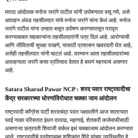
मराठा आंदोलक मनोज जरांगे पाटील यांनी उपोषणाला बसू नये, असे
आवाहन अंबड तहसीलदार यांचे मनोज जरांगे यांना केलं आहे. मनोज
जरांगे पाटील यांना उन्हात बसून उपोषण करण्यापासून परावृत
करण्याबाबत सहकाऱ्यांना तहसीलदारांनी पत्र दिलं आहे. आरोग्याची
आणि जीविताची सुरक्षा राखणे, यासाठी प्रशासन खबरदारी घेत आहे,
असेही तहसीलदार यांनी म्हटलं आहे. दरम्यान आता तहसीलदारांच्या
आवाहनाला जरांगे कसा प्रतिसाद देतात हे बघणं महत्त्वाचं असणार
आहे.
Satara Sharad Pawar NCP : शरद पवार राष्ट्रवादीचा
केंद्र सरकारच्या धोरणांविरोधात चक्का जाम आंदोलन
राष्ट्रवादी काँग्रेस पार्टी शरदचंद्र पवार पक्षावतीने आज साताऱ्यात
पवई नाका परिसरात इंधन दरवाढ, महागाई, शेतकरी कर्जमाफीसाठी
असणाऱ्या छत्रपती शिवाजी सर्कल इथं चक्काजाम आंदोलन करण्यात
आले. राष्ट्रवादीचे प्रदेशाध्यक्ष शशिकांत शिंदे यांच्या उपस्थितीत हे