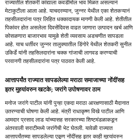
राज्यातील शेतकरी कांद्याला कवडीमोल भाव मिळत असल्यानं
मेटाकुटीला आला आहे. याचदरम्यान, जुन्नर येथील एका शेतकऱ्यानं
तहसीलदारांना पत्र लिहित धक्कादायक मागणी केली आहे. शेतीतील
पिकांवर होत असलेला दिवसेंदिवस वाढत जाणारा उत्पादन खर्च आणि
कोसळणारा बाजारभाव यामुळे शेती व्यवसाय अडचणीत सापडला
आहे. याच धर्तीवर जुन्नर तालुक्यातील डिंगोरे येथील शेतकरी सुनील
उकिर्डे यांनी तहसिलदारांना चक्क गांजाची लागवड करण्याची
परवानगी तहसीलदारांना पत्र पाठवत केली आहे.
आत्तापर्यंत राज्यात सापडलेल्या मराठा समाजाच्या नोंदींसह
इतर मुद्द्यांवरुन खटके; जरांगे उपोषणावर ठाम
मनोज जरांगे पाटील यांनी पुन्हा एकदा मराठा आरक्षणासाठी मैदानात
उतरण्याची घोषणा केली आहे. मंत्री राधाकृष्ण विखे पाटील आणि
आमदार प्रसाद लाड यांच्यासह सरकारच्या शिष्टमंडळाकडून
अंतरवाली सराटीमध्ये जरांगेंची भेट घेतली. यावेळी राज्यात
आत्तापर्यंतच्या सापडलेल्या एकूण नोंदींसह इतर काही मुद्द्यांवरुन