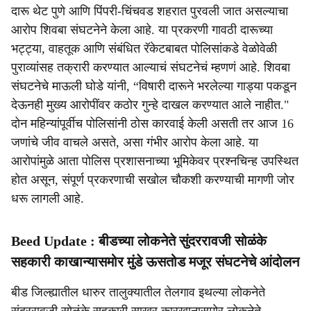
दारू थेट पुणे आणि पिंपरी-चिंचवड शहरात पुरवली जात असल्याचा
आरोप शिवबा संघटनेने केला आहे. या प्रकरणी गावठी दारूच्या
भट्ट्या, वाहतूक आणि संबंधित रॅकेटबाबत पोलिसांकडे वेळोवेळी
पुराव्यांसह तक्रारी करण्यात आल्याचं संघटनेचं म्हणणं आहे. शिवबा
संघटनेचे माऊली घोडे यांनी, “विषारी दारूने भरलेल्या गाड्या पकडून
देऊनही मुख्य आरोपींवर कठोर गुन्हे दाखल करण्यात आले नाहीत."
दोन महिन्यांपूर्वीच पोलिसांनी ठोस कारवाई केली असती तर आज 16
जणांचे जीव वाचले असते, असा गंभीर आरोप केला आहे. या
आरोपांमुळे आता पोलिस प्रशासनाच्या भूमिकेवर प्रश्नचिन्ह उपस्थित
होत असून, संपूर्ण प्रकरणाची सखोल चौकशी करण्याची मागणी जोर
धरू लागली आहे.
Beed Update : बीडच्या लोकनेते सुंदररावजी सोळंके
सहकारी काखान्यासमोर मुंडे ऊसतोड मजूर संघटनेचे आंदोलन
बीड जिल्ह्यातील धारुर तालुक्यातील तेलगाव इथल्या लोकनेते