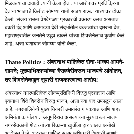
मिळवल्याचा दावाही त्यांनी केला होता. या आरोपांवर प्रतिक्रिया
देताना भाजपचे किरीट सोमय्या यांनी संजय राऊत यांच्यावर टीका
केली. संजय राऊत वेगवेगळ्या प्रकारची वक्तव्य करत असतात.
बकरी ईद आणि कामाख्या देवी संदर्भातील वक्तव्यांचा दाखला देत,
महाराष्ट्रातील जनतेने उद्धव ठाकरे यांच्या शिवसेनेलाच कुर्बाण केलं
आहे, असा घणाघात सोमय्या यांनी केला.
Thane Politics : अंबरनाथ पालिकेत सेना-भाजप आमने-
सामने; मुख्याधिकाऱ्यांच्या गैरहजेरीवरून भाजपचे आंदोलन,
तर शिवसेनेकडून सुपारी राजकारणाचा आरोप!
अंबरनाथ नगरपालिकेत लोकप्रतिनिधी विरुद्ध प्रशासन आणि
एकनाथ शिंदे शिवसेनाविरुद्ध भाजप, असा नवा वाद उफाळून आला
आहे. नगरपालिकेचे मुख्याधिकारी उमाकांत गायकवाड आणि शहर
अभियंता कार्यालयात अनुपस्थित असल्याच्या मुद्द्यावरून भाजप
नगरसेवकांनी थेट त्यांच्या रिकाम्या खुर्चीला हार घालत अनोखे
आंदोलन केले. शहराला पूर्णवेळ सक्षम अधिकारी देण्याची मागणी