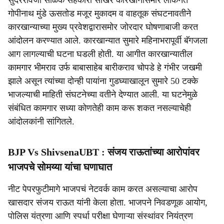
सुंदररावजी सोळंके सहकारी साखर कारखानासमोर लोकनेते
गोपीनाथ मुंडे ऊसतोड मजूर मुकादम व वाहतूक संघटनावतीने
कारखान्याच्या मुख्य प्रवेशद्वारासमोर जोरदार घोषणाबाजी करत
आंदोलन करण्यात आले. कारखान्यात सुमारे महिनाभरापूर्वी बॅगजला
आग लागल्याची घटना घडली होती. या आगीत कारखान्यातील
कामगार भीमराव उर्फ बाबासाहेब बारीकराव चोपडे हे गंभीर जखमी
झाले असून त्यांच्या दोन्ही पायांना गुडघ्याखालून सुमारे 50 टक्के
भाजल्याची माहिती संघटनेच्या वतीने देण्यात आली. या घटनेमुळे
संबंधित कामगार सध्या कोणतेही काम करू शकत नसल्याचेही
आंदोलकांनी सांगितले.
BJP Vs ShivsenaUBT : संजय राऊतांच्या आरोपांवर
भाजपचे सोमय्या यांचा घणाघात
नीट पेपरफुटीमागे भाजपचं नेटवर्क काम करत असल्याचा आरोप
खासदार संजय राऊत यांनी केला होता. भाजपने निवडणूक आयोग,
पोलिस यंत्रणा आणि स्पर्धा परीक्षा घेणाऱ्या संस्थांवर नियंत्रण