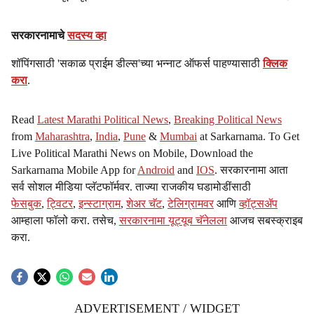
सरकारनामाचे
सदस्य व्हा
शॉपिंगसाठी 'सकाळ प्राईम डील्स'च्या भन्नाट ऑफर्स पाहण्यासाठी
क्लिक
करा
.
Read
Latest Marathi Political News
,
Breaking Political News
from
Maharashtra
,
India
,
Pune
&
Mumbai
at Sarkarnama. To Get
Live Political Marathi News on Mobile, Download the
Sarkarnama Mobile App for
Android
and
IOS
. सरकारनामा आता
सर्व सोशल मीडिया प्लॅटफॉर्मवर. ताज्या राजकीय घडामोडींसाठी
फेसबुक
,
ट्विटर
,
इन्स्टाग्राम
,
शेअर चॅट
,
टेलिग्रामवर
आणि
व्हॉट्सॲप
आम्हाला फॉलो करा. तसेच,
सरकारनामा यूट्यूब चॅनेलला
आजच सबस्क्राइब
करा.
ADVERTISEMENT / WIDGET