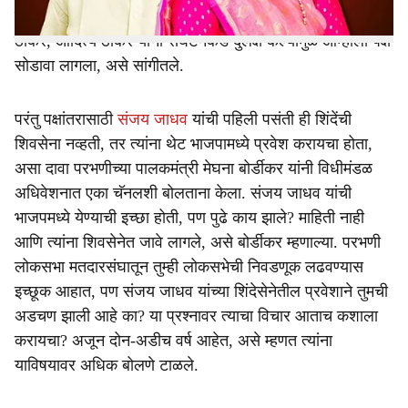
परभणीचे खासदार संजय जाधव यांनी एका जाहीर कार्यक्रमात उद्धव
ठाकरे, आदित्य ठाकरे यांनी संघटनेकडे दुर्लक्ष केल्यामुळे आम्हाला पक्ष
सोडावा लागला, असे सांगीतले.
परंतु पक्षांतरासाठी
संजय जाधव
यांची पहिली पसंती ही शिंदेंची
शिवसेना नव्हती, तर त्यांना थेट भाजपामध्ये प्रवेश करायचा होता,
असा दावा परभणीच्या पालकमंत्री मेघना बोर्डीकर यांनी विधीमंडळ
अधिवेशनात एका चॅनलशी बोलताना केला. संजय जाधव यांची
भाजपमध्ये येण्याची इच्छा होती, पण पुढे काय झाले? माहिती नाही
आणि त्यांना शिवसेनेत जावे लागले, असे बोर्डीकर म्हणाल्या. परभणी
लोकसभा मतदारसंघातून तुम्ही लोकसभेची निवडणूक लढवण्यास
इच्छूक आहात, पण संजय जाधव यांच्या शिंदेसेनेतील प्रवेशाने तुमची
अडचण झाली आहे का? या प्रश्नावर त्याचा विचार आताच कशाला
करायचा? अजून दोन-अडीच वर्ष आहेत, असे म्हणत त्यांना
याविषयावर अधिक बोलणे टाळले.