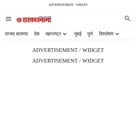
ADVERTISEMENT / WIDGET
H
ताज्या बातम्या
देश
महाराष्ट्र
मुंबई
पुणे
विश्लेषण
e
a
ADVERTISEMENT / WIDGET
d
e
ADVERTISEMENT / WIDGET
r
m
e
n
u
i
t
e
m
s