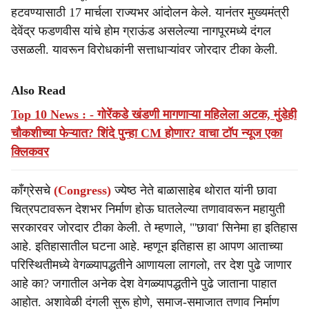
हटवण्यासाठी 17 मार्चला राज्यभर आंदोलन केले. यानंतर मुख्यमंत्री
देवेंद्र फडणवीस यांचे होम ग्राऊंड असलेल्या नागपूरमध्ये दंगल
उसळली. यावरून विरोधकांनी सत्ताधाऱ्यांवर जोरदार टीका केली.
Also Read
Top 10 News : - गोरेंकडे खंडणी मागणाऱ्या महिलेला अटक, मुंडेही
चौकशीच्या फेऱ्यात? शिंदे पुन्हा CM होणार? वाचा टॉप न्यूज एका
क्लिकवर
काँग्रेसचे
(Congress)
ज्येष्ठ नेते बाळासाहेब थोरात यांनी छावा
चित्रपटावरून देशभर निर्माण होऊ घातलेल्या तणावावरून महायुती
सरकारवर जोरदार टीका केली. ते म्हणाले, "'छावा' सिनेमा हा इतिहास
आहे. इतिहासातील घटना आहे. म्हणून इतिहास हा आपण आताच्या
परिस्थितीमध्ये वेगळ्यापद्धतीने आणायला लागलो, तर देश पुढे जाणार
आहे का? जगातील अनेक देश वेगळ्यापद्धतीने पुढे जाताना पाहात
आहोत. अशावेळी दंगली सुरू होणे, समाज-समाजात तणाव निर्माण