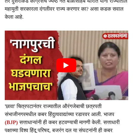
तर दुसरीकडे काँग्रेसचे ज्येष्ठ नेते बाळासाहेब थोरात यांनी राज्यातील
महायुती सरकारला दंगलीवर राज्य करणार का? असा कडक सवाल
केला आहे.
'छावा' चित्रपटानंतर राज्यातील औरंगजेबाची छत्रपती
संभाजीनगरमधील कबर हिंदुत्ववाद्यांच्या रडारवर आली. भाजप
(BJP)
सत्ताधाऱ्यांनी ही कबर हटवण्याची मागणी केली. सत्ताधारी
पक्षाच्या विश्व हिंदू परिषद, बजरंग दल या संघटनांनी ही कबर