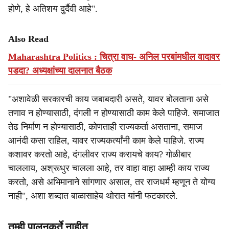
होणे, हे अतिशय दुर्दैवी आहे".
Also Read
Maharashtra Politics : चित्रा वाघ- अनिल परबांमधील वादावर
पडदा? अध्यक्षांच्या दालनात बैठक
"अशावेळी सरकारची काय जबाबदारी असते, यावर बोलताना असे
तणाव न होण्यासाठी, दंगली न होण्यासाठी काम केले पाहिजे. समाजात
तेढ निर्माण न होण्यासाठी, कोणताही राज्यकर्ता असताना, समाज
आनंदी कसा राहिल, यावर राज्यकर्त्यांनी काम केले पाहिजे. राज्य
कशावर करतो आहे, दंगलीवर राज्य करायचे काय? गोळीबार
चाललाय, अश्रूधुर चालला आहे, तर वाहा वाहा आम्ही काय राज्य
करतो, असे अभिमानाने सांगणार असाल, तर राजधर्म म्हणून ते योग्य
नाही", अशा शब्दात बाळासाहेब थोरात यांनी फटकारले.
तुम्ही पालनकर्ते नाहीत