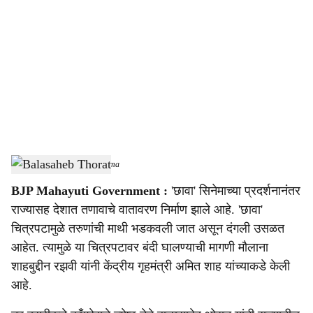
o
c
i
a
l
s
Balasaheb Thorat
-
Sarkarnama
h
BJP Mahayuti Government :
'छावा' सिनेमाच्या प्रदर्शनानंतर
a
राज्यासह देशात तणावाचे वातावरण निर्माण झाले आहे. 'छावा'
r
चित्रपटामुळे तरुणांची माथी भडकवली जात असून दंगली उसळत
आहेत. त्यामुळे या चित्रपटावर बंदी घालण्याची मागणी मौलाना
e
शाहबुद्दीन रझवी यांनी केंद्रीय गृहमंत्री अमित शाह यांच्याकडे केली
आहे.