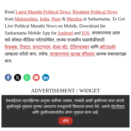
Read
Latest Marathi Political News
,
Breaking Political News
from
Maharashtra
,
India
,
Pune
&
Mumbai
at Sarkarnama. To Get
Live Political Marathi News on Mobile, Download the
Sarkarnama Mobile App for
Android
and
IOS
. सरकारनामा आता
सर्व सोशल मीडिया प्लॅटफॉर्मवर. ताज्या राजकीय घडामोडींसाठी
फेसबुक
,
ट्विटर
,
इन्स्टाग्राम
,
शेअर चॅट
,
टेलिग्रामवर
आणि
व्हॉट्सॲप
आम्हाला फॉलो करा. तसेच,
सरकारनामा यूट्यूब चॅनेलला
आजच सबस्क्राइब
करा.
ADVERTISEMENT / WIDGET
ADVERTISEMENT / WIDGET
वेबसाईटवर ब्राउझिंगचा अनुभव सर्वोत्तम असावा, यासाठी आम्ही कुकीजचा वापर करतो.
कुकीजमुळे तुम्हाला तुमच्या आवडत्या मजकुराची शिफारस करता येते. आमचे
गोपनीयता
ADVERTISEMENT / WIDGET
आणि कुकीजसंदर्भातील धोरण तुम्हाला मान्य आहे.
ओके