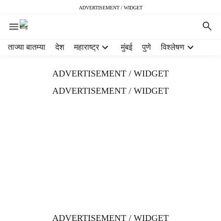
ADVERTISEMENT / WIDGET
H
ताज्या बातम्या
देश
महाराष्ट्र
मुंबई
पुणे
विश्लेषण
e
a
ADVERTISEMENT / WIDGET
d
e
ADVERTISEMENT / WIDGET
r
m
e
n
u
i
t
e
m
s
ADVERTISEMENT / WIDGET