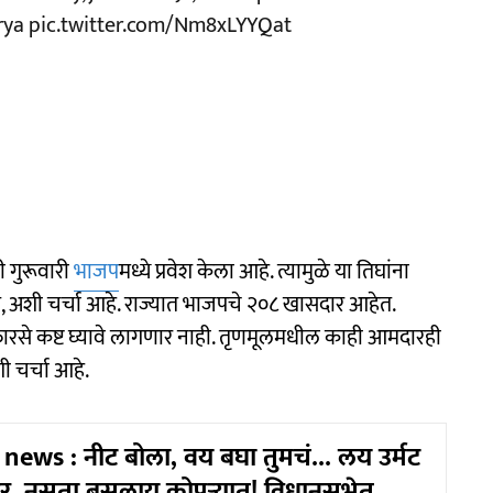
rya
pic.twitter.com/Nm8xLYYQat
ी गुरूवारी
भाजप
मध्ये प्रवेश केला आहे. त्यामुळे या तिघांना
, अशी चर्चा आहे. राज्यात भाजपचे २०८ खासदार आहेत.
ारसे कष्ट घ्यावे लागणार नाही. तृणमूलमधील काही आमदारही
चर्चा आहे.
ews : नीट बोला, वय बघा तुमचं... लय उर्मट
ोर, नुसता बसलाय कोपऱ्यात! विधानसभेत