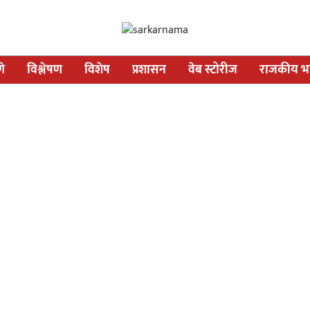
णे
विश्लेषण
विशेष
प्रशासन
वेब स्टोरीज
राजकीय भव