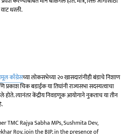
ात प्रवेश करण्याबाबत मौन बाळगले होते. मात्र, रिक्त जागांसाठी
 वाट धरली.
मूल काँग्रेस
च्या लोकसभेच्या २० खासदारांनीही बंडाचे निशाण
आणि प्रकाश चिक बडाईक या तिघांनी राज्यसभा सदस्यत्वाचा
ले होते. त्यानंतर केंद्रीय निवडणूक आयोगाने नुकताच या तीन
े.
rmer TMC Rajya Sabha MPs, Sushmita Dev,
ar Roy, join the BJP, in the presence of