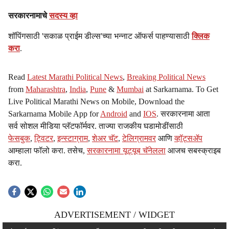
सरकारनामाचे
सदस्य व्हा
शॉपिंगसाठी 'सकाळ प्राईम डील्स'च्या भन्नाट ऑफर्स पाहण्यासाठी
क्लिक
करा
.
Read
Latest Marathi Political News
,
Breaking Political News
from
Maharashtra
,
India
,
Pune
&
Mumbai
at Sarkarnama. To Get
Live Political Marathi News on Mobile, Download the
Sarkarnama Mobile App for
Android
and
IOS
. सरकारनामा आता
सर्व सोशल मीडिया प्लॅटफॉर्मवर. ताज्या राजकीय घडामोडींसाठी
फेसबुक
,
ट्विटर
,
इन्स्टाग्राम
,
शेअर चॅट
,
टेलिग्रामवर
आणि
व्हॉट्सॲप
आम्हाला फॉलो करा. तसेच,
सरकारनामा यूट्यूब चॅनेलला
आजच सबस्क्राइब
करा.
ADVERTISEMENT / WIDGET