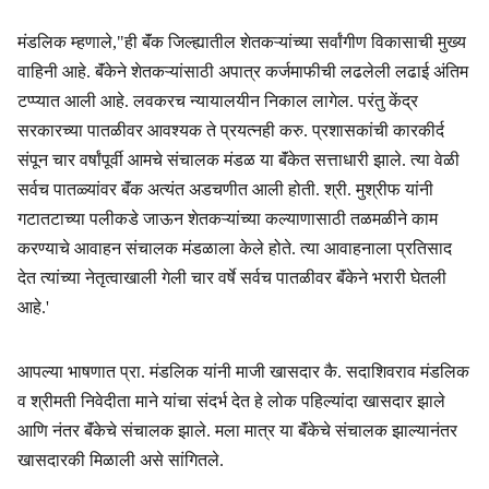
मंडलिक म्हणाले,"ही बॅंक जिल्ह्यातील शेतकऱ्यांच्या सर्वांगीण विकासाची मुख्य
वाहिनी आहे. बॅंकेने शेतकऱ्यांसाठी अपात्र कर्जमाफीची लढलेली लढाई अंतिम
टप्प्यात आली आहे. लवकरच न्यायालयीन निकाल लागेल. परंतु केंद्र
सरकारच्या पातळीवर आवश्‍यक ते प्रयत्नही करु. प्रशासकांची कारकीर्द
संपून चार वर्षांपूर्वी आमचे संचालक मंडळ या बॅंकेत सत्ताधारी झाले. त्या वेळी
सर्वच पातळ्यांवर बॅंक अत्यंत अडचणीत आली होती. श्री. मुश्रीफ यांनी
गटातटाच्या पलीकडे जाऊन शेतकऱ्यांच्या कल्याणासाठी तळमळीने काम
करण्याचे आवाहन संचालक मंडळाला केले होते. त्या आवाहनाला प्रतिसाद
देत त्यांच्या नेतृत्वाखाली गेली चार वर्षे सर्वच पातळीवर बॅंकेने भरारी घेतली
आहे.'
आपल्या भाषणात प्रा. मंडलिक यांनी माजी खासदार कै. सदाशिवराव मंडलिक
व श्रीमती निवेदीता माने यांचा संदर्भ देत हे लोक पहिल्यांदा खासदार झाले
आणि नंतर बॅंकेचे संचालक झाले. मला मात्र या बॅंकेचे संचालक झाल्यानंतर
खासदारकी मिळाली असे सांगितले.