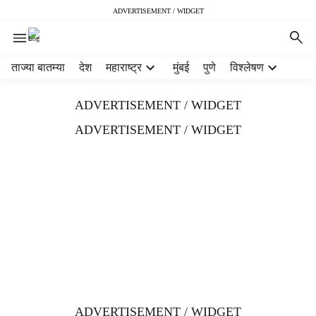
ADVERTISEMENT / WIDGET
H
ताज्या बातम्या
देश
महाराष्ट्र
मुंबई
पुणे
विश्लेषण
e
a
ADVERTISEMENT / WIDGET
d
e
ADVERTISEMENT / WIDGET
r
m
e
n
u
i
t
e
m
s
ADVERTISEMENT / WIDGET