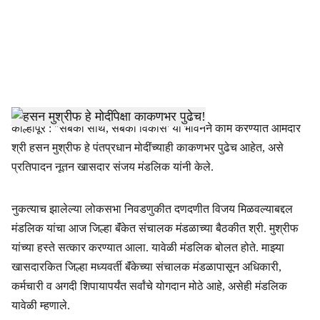
i
a
l
s
h
कोल्हापूर : "सबका साथ, सबका विकास' या भावनेने काम करण्यात आमदार
श्री हसन मुश्रीफ हे पंतप्रधान मोदींच्याही काकणभर पुढेच आहेत, असे
a
प्रतिपादन नूतन खासदार संजय मंडलिक यांनी केले.
r
नुकत्याच झालेल्या लोकसभा निवडणुकीत दणदणीत विजय मिळवल्याबद्दल
e
मंडलिक यांचा आज जिल्हा बॅंकेत संचालक मंडळाच्या बैठकीत श्री. मुश्रीफ
यांच्या हस्ते सत्कार करण्यात आला. यावेळी मंडलिक बोलत होते. माझ्या
खासदारकित जिल्हा मध्यवर्ती बॅंकेच्या संचालक मंडळापासून अधिकारी,
कर्मचारी व अगदी शिपायापर्यंत सर्वांचे योगदान मोठे आहे, असेही मंडलिक
यावेळी म्हणाले.