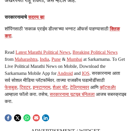
अखरपर्यंत राहू शकतो, असे म्हटलं आहे.
सरकारनामाचे
सदस्य व्हा
शॉपिंगसाठी 'सकाळ प्राईम डील्स'च्या भन्नाट ऑफर्स पाहण्यासाठी
क्लिक
करा
.
Read
Latest Marathi Political News
,
Breaking Political News
from
Maharashtra
,
India
,
Pune
&
Mumbai
at Sarkarnama. To Get
Live Political Marathi News on Mobile, Download the
Sarkarnama Mobile App for
Android
and
IOS
. सरकारनामा आता
सर्व सोशल मीडिया प्लॅटफॉर्मवर. ताज्या राजकीय घडामोडींसाठी
फेसबुक
,
ट्विटर
,
इन्स्टाग्राम
,
शेअर चॅट
,
टेलिग्रामवर
आणि
व्हॉट्सॲप
आम्हाला फॉलो करा. तसेच,
सरकारनामा यूट्यूब चॅनेलला
आजच सबस्क्राइब
करा.