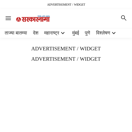
ADVERTISEMENT / WIDGET
H
ताज्या बातम्या
देश
महाराष्ट्र
मुंबई
पुणे
विश्लेषण
e
a
ADVERTISEMENT / WIDGET
d
e
ADVERTISEMENT / WIDGET
r
m
e
n
u
i
t
e
m
s