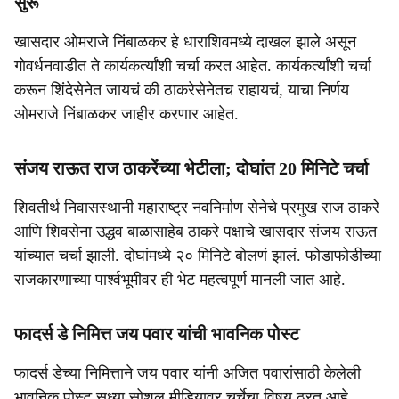
सुरू
खासदार ओमराजे निंबाळकर हे धाराशिवमध्ये दाखल झाले असून
गोवर्धनवाडीत ते कार्यकर्त्यांशी चर्चा करत आहेत. कार्यकर्त्यांशी चर्चा
करून शिंदेसेनेत जायचं की ठाकरेसेनेतच राहायचं, याचा निर्णय
ओमराजे निंबाळकर जाहीर करणार आहेत.
संजय राऊत राज ठाकरेंच्या भेटीला; दोघांत 20 मिनिटे चर्चा
शिवतीर्थ निवासस्थानी महाराष्ट्र नवनिर्माण सेनेचे प्रमुख राज ठाकरे
आणि शिवसेना उद्धव बाळासाहेब ठाकरे पक्षाचे खासदार संजय राऊत
यांच्यात चर्चा झाली. दोघांमध्ये २० मिनिटे बोलणं झालं. फोडाफोडीच्या
राजकारणाच्या पार्श्वभूमीवर ही भेट महत्वपूर्ण मानली जात आहे.
फादर्स डे निमित्त जय पवार यांची भावनिक पोस्ट
फादर्स डेच्या निमित्ताने जय पवार यांनी अजित पवारांसाठी केलेली
भावनिक पोस्ट सध्या सोशल मीडियावर चर्चेचा विषय ठरत आहे.