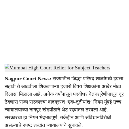
o
c
i
a
l
s
Mumbai High Court Relief for Subject Teachers
-
AI Image
h
Nagpur Court News:
राज्यातील जिल्हा परिषद शाळांमध्ये इयत्ता
a
सहावी ते आठवीला शिकवणाऱ्या हजारो विषय शिक्षकांना अखेर मोठा
r
दिलासा मिळाला आहे. अनेक वर्षांपासून पदवीधर वेतनश्रेणीपासून दूर
ठेवणारा राज्य सरकारचा वादग्रस्त ‘एक-तृतीयांश’ नियम मुंबई उच्च
e
न्यायालयाच्या नागपूर खंडपीठाने थेट रद्दबातल ठरवला आहे.
सरकारचा हा नियम भेदभावपूर्ण, तर्कहीन आणि संविधानविरोधी
असल्याचे स्पष्ट शब्दांत न्यायालयाने सुनावले.