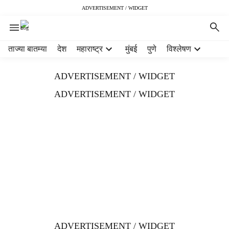
ADVERTISEMENT / WIDGET
H
ताज्या बातम्या
देश
महाराष्ट्र
मुंबई
पुणे
विश्लेषण
e
a
ADVERTISEMENT / WIDGET
d
e
ADVERTISEMENT / WIDGET
r
m
e
n
u
i
t
e
m
s
ADVERTISEMENT / WIDGET