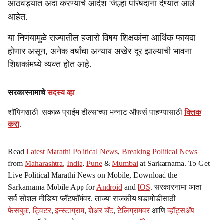
आठवड्यांत अदा करण्याचे आदेश जिल्हा परिषदांना देण्यात आले
आहेत.
या निर्णयामुळे राज्यातील हजारो विषय शिक्षकांना आर्थिक फायदा
होणार असून, अनेक वर्षांचा अन्याय अखेर दूर झाल्याची भावना
शिक्षकांमध्ये व्यक्त होत आहे.
सरकारनामाचे
सदस्य व्हा
शॉपिंगसाठी 'सकाळ प्राईम डील्स'च्या भन्नाट ऑफर्स पाहण्यासाठी
क्लिक
करा
.
Read
Latest Marathi Political News
,
Breaking Political News
from
Maharashtra
,
India
,
Pune
&
Mumbai
at Sarkarnama. To Get
Live Political Marathi News on Mobile, Download the
Sarkarnama Mobile App for
Android
and
IOS
. सरकारनामा आता
सर्व सोशल मीडिया प्लॅटफॉर्मवर. ताज्या राजकीय घडामोडींसाठी
फेसबुक
,
ट्विटर
,
इन्स्टाग्राम
,
शेअर चॅट
,
टेलिग्रामवर
आणि
व्हॉट्सॲप