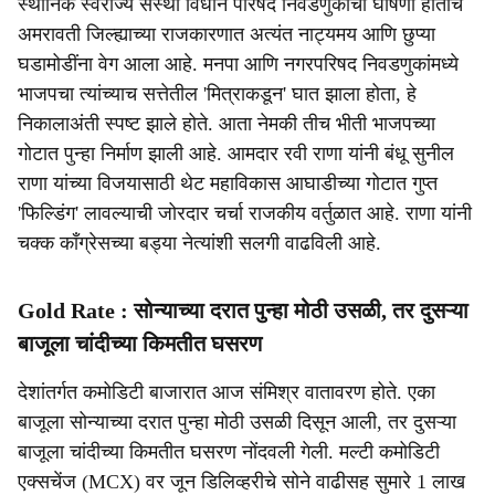
स्थानिक स्वराज्य संस्था विधान परिषद निवडणुकीची घोषणा होताच
अमरावती जिल्ह्याच्या राजकारणात अत्यंत नाट्यमय आणि छुप्या
घडामोडींना वेग आला आहे. मनपा आणि नगरपरिषद निवडणुकांमध्ये
भाजपचा त्यांच्याच सत्तेतील 'मित्राकडून' घात झाला होता, हे
निकालाअंती स्पष्ट झाले होते. आता नेमकी तीच भीती भाजपच्या
गोटात पुन्हा निर्माण झाली आहे. आमदार रवी राणा यांनी बंधू सुनील
राणा यांच्या विजयासाठी थेट महाविकास आघाडीच्या गोटात गुप्त
'फिल्डिंग' लावल्याची जोरदार चर्चा राजकीय वर्तुळात आहे. राणा यांनी
चक्क काँग्रेसच्या बड्या नेत्यांशी सलगी वाढविली आहे.
Gold Rate : सोन्याच्या दरात पुन्हा मोठी उसळी, तर दुसऱ्या
बाजूला चांदीच्या किमतीत घसरण
देशांतर्गत कमोडिटी बाजारात आज संमिश्र वातावरण होते. एका
बाजूला सोन्याच्या दरात पुन्हा मोठी उसळी दिसून आली, तर दुसऱ्या
बाजूला चांदीच्या किमतीत घसरण नोंदवली गेली. मल्टी कमोडिटी
एक्सचेंज (MCX) वर जून डिलिव्हरीचे सोने वाढीसह सुमारे 1 लाख