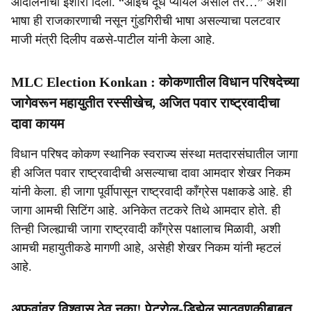
आंदोलनाचा इशारा दिला. “आईचं दूध प्यायले असाल तर…” अशी
भाषा ही राजकारणाची नसून गुंडगिरीची भाषा असल्याचा पलटवार
माजी मंत्री दिलीप वळसे-पाटील यांनी केला आहे.
MLC Election Konkan : कोकणातील विधान परिषदेच्या
जागेवरून महायुतीत रस्सीखेच, अजित पवार राष्ट्रवादीचा
दावा कायम
विधान परिषद कोकण स्थानिक स्वराज्य संस्था मतदारसंघातील जागा
ही अजित पवार राष्ट्रवादीची असल्याचा दावा आमदार शेखर निकम
यांनी केला. ही जागा पूर्वीपासून राष्ट्रवादी काँग्रेस पक्षाकडे आहे. ही
जागा आमची सिटिंग आहे. अनिकेत तटकरे तिथे आमदार होते. ही
तिन्ही जिल्ह्याची जागा राष्ट्रवादी काँग्रेस पक्षालाच मिळावी, अशी
आमची महायुतीकडे मागणी आहे, असेही शेखर निकम यांनी म्हटलं
आहे.
अफवांवर विश्वास ठेवू नका! पेट्रोल-डिझेल साठवणुकीबाबत