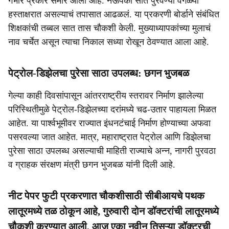
गंभीर प्रकार समोर आला आहे. नऊपैकी सात पुरवण्या वेगळ्या
हस्ताक्षरात असल्याचं तपासात आढळलं. या प्रकरणी बोर्डाने संबंधित
शिक्षकांची तब्बल सात तास चौकशी केली. मुख्याध्यापकांच्या मुलाचं
नाव चर्चेत असून त्याचा निकाल सध्या रोखून ठेवण्यात आला आहे.
पेट्रोल-डिझेलचा पुरेसा साठा उपलब्ध: छगन भुजबळ
गेल्या काही दिवसांपासून आंतरराष्ट्रीय स्तरावर निर्माण झालेल्या
परिस्थितीमुळे पेट्रोल-डिझेलच्या दरांमध्ये चढ-उतार पाहायला मिळत
आहेत. या पार्श्वभूमीवर राज्यात इंधनटंचाई निर्माण होण्याच्या अफवा
पसरवल्या जात आहेत. मात्र, महाराष्ट्रात पेट्रोल आणि डिझेलचा
पुरेसा साठा उपलब्ध असल्याची माहिती राज्याचे अन्न, नागरी पुरवठा
व ग्राहक संरक्षण मंत्री छगन भुजबळ यांनी दिली आहे.
नीट पेपर फुटी प्रकरणात चौकशीसाठी सीबीआयचे पथक
लातूरमध्ये तळ ठोकून आहे, गुरुवारी दोन डॉक्टरांची लातूरमध्ये
चौकशी करण्यात आली, आज एका नवीन तिसऱ्या डॉक्टरची