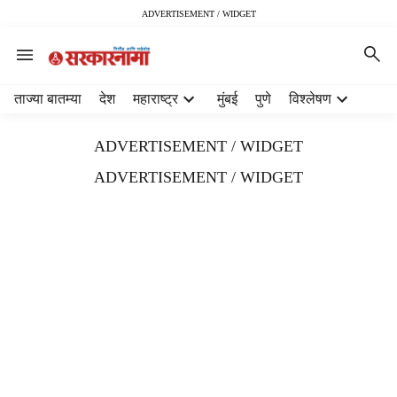
ADVERTISEMENT / WIDGET
H
ताज्या बातम्या
देश
महाराष्ट्र
मुंबई
पुणे
विश्लेषण
e
a
ADVERTISEMENT / WIDGET
d
e
ADVERTISEMENT / WIDGET
r
m
e
n
u
i
t
e
m
s