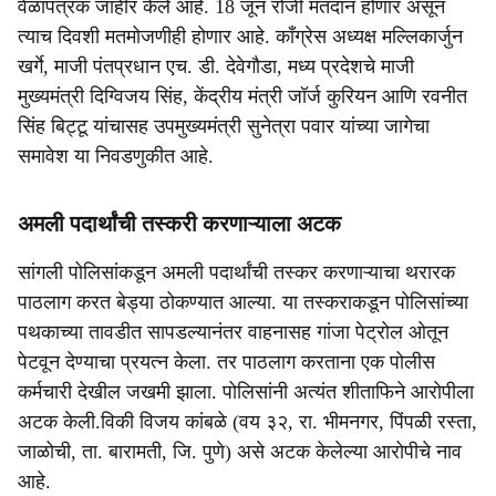
वेळापत्रक जाहीर केले आहे. 18 जून रोजी मतदान होणार असून
त्याच दिवशी मतमोजणीही होणार आहे. काँग्रेस अध्यक्ष मल्लिकार्जुन
खर्गे, माजी पंतप्रधान एच. डी. देवेगौडा, मध्य प्रदेशचे माजी
मुख्यमंत्री दिग्विजय सिंह, केंद्रीय मंत्री जॉर्ज कुरियन आणि रवनीत
सिंह बिट्टू यांचासह उपमुख्यमंत्री सुनेत्रा पवार यांच्या जागेचा
समावेश या निवडणुकीत आहे.
अमली पदार्थांची तस्करी करणाऱ्याला अटक
सांगली पोलिसांकडून अमली पदार्थांची तस्कर करणाऱ्याचा थरारक
पाठलाग करत बेड्या ठोकण्यात आल्या. या तस्कराकडून पोलिसांच्या
पथकाच्या तावडीत सापडल्यानंतर वाहनासह गांजा पेट्रोल ओतून
पेटवून देण्याचा प्रयत्न केला. तर पाठलाग करताना एक पोलीस
कर्मचारी देखील जखमी झाला. पोलिसांनी अत्यंत शीताफिने आरोपीला
अटक केली.विकी विजय कांबळे (वय ३२, रा. भीमनगर, पिंपळी रस्ता,
जाळोची, ता. बारामती, जि. पुणे) असे अटक केलेल्या आरोपीचे नाव
आहे.