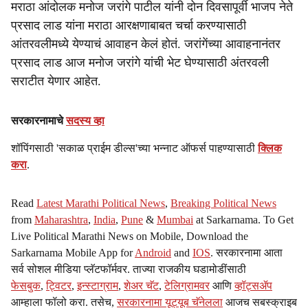
मराठा आंदोलक मनोज जरांगे पाटील यांनी दोन दिवसापूर्वी भाजप नेते
प्रसाद लाड यांना मराठा आरक्षणाबाबत चर्चा करण्यासाठी
आंतरवलीमध्ये येण्याचं आवाहन केलं होतं. जरांगेंच्या आवाहनानंतर
प्रसाद लाड आज मनोज जरांगे यांची भेट घेण्यासाठी अंतरवली
सराटीत येणार आहेत.
सरकारनामाचे
सदस्य व्हा
शॉपिंगसाठी 'सकाळ प्राईम डील्स'च्या भन्नाट ऑफर्स पाहण्यासाठी
क्लिक
करा
.
Read
Latest Marathi Political News
,
Breaking Political News
from
Maharashtra
,
India
,
Pune
&
Mumbai
at Sarkarnama. To Get
Live Political Marathi News on Mobile, Download the
Sarkarnama Mobile App for
Android
and
IOS
. सरकारनामा आता
सर्व सोशल मीडिया प्लॅटफॉर्मवर. ताज्या राजकीय घडामोडींसाठी
फेसबुक
,
ट्विटर
,
इन्स्टाग्राम
,
शेअर चॅट
,
टेलिग्रामवर
आणि
व्हॉट्सॲप
आम्हाला फॉलो करा. तसेच,
सरकारनामा यूट्यूब चॅनेलला
आजच सबस्क्राइब