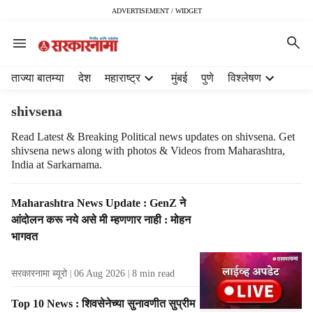
ADVERTISEMENT / WIDGET
H
ताज्या बातम्या
देश
महाराष्ट्र
मुंबई
पुणे
विश्लेषण
e
a
shivsena
d
e
Read Latest & Breaking Political news updates on shivsena. Get
shivsena news along with photos & Videos from Maharashtra,
r
India at Sarkarnama.
m
e
n
T
Maharashtra News Update : GenZ ने
u
a
आंदोलन करू नये असे मी म्हणणार नाही : मोहन
i
g
भागवत
t
R
e
e
सरकारनामा ब्यूरो
06 Aug 2026
8
min read
m
s
s
u
Top 10 News : शिवसेनेच्या सुनावणीत सुप्रीम
l