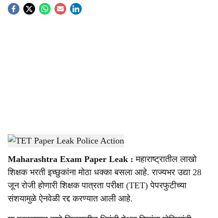
S
o
c
i
a
l
s
TET Paper Leak Police Action
-
Sarkarnama
h
Maharashtra Exam Paper Leak :
महाराष्ट्रातील लाखो
a
शिक्षक भरती इच्छुकांना मोठा धक्का बसला आहे. राज्यभर उद्या 28
r
जून रोजी होणारी शिक्षक पात्रता परीक्षा (TET) पेपरफुटीच्या
संशयामुळे ऐनवेळी रद्द करण्यात आली आहे.
e