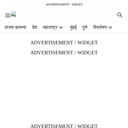
ADVERTISEMENT / WIDGET
H
ताज्या बातम्या
देश
महाराष्ट्र
मुंबई
पुणे
विश्लेषण
e
a
ADVERTISEMENT / WIDGET
d
e
ADVERTISEMENT / WIDGET
r
m
e
n
u
i
t
e
m
s
ADVERTISEMENT / WIDGET