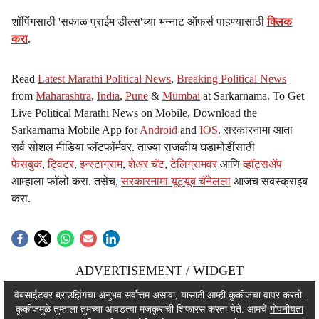
शॉपिंगसाठी 'सकाळ प्राईम डील्स'च्या भन्नाट ऑफर्स पाहण्यासाठी
क्लिक
करा
.
Read
Latest Marathi Political News
,
Breaking Political News
from
Maharashtra
,
India
,
Pune
&
Mumbai
at Sarkarnama. To Get
Live Political Marathi News on Mobile, Download the
Sarkarnama Mobile App for
Android
and
IOS
. सरकारनामा आता
सर्व सोशल मीडिया प्लॅटफॉर्मवर. ताज्या राजकीय घडामोडींसाठी
फेसबुक
,
ट्विटर
,
इन्स्टाग्राम
,
शेअर चॅट
,
टेलिग्रामवर
आणि
व्हॉट्सॲप
आम्हाला फॉलो करा. तसेच,
सरकारनामा यूट्यूब चॅनेलला
आजच सबस्क्राइब
करा.
ADVERTISEMENT / WIDGET
ADVERTISEMENT / WIDGET
वेबसाईटवर ब्राउझिंगचा अनुभव सर्वोत्तम असावा, यासाठी आम्ही कुकीजचा वापर करतो.
कुकीजमुळे तुम्हाला तुमच्या आवडत्या मजकुराची शिफारस करता येते. आमचे
गोपनीयता