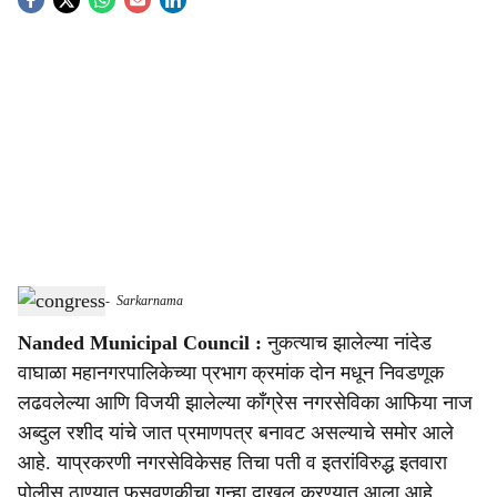
S
o
c
i
a
l
s
Congress News
-
Sarkarnama
h
Nanded Municipal Council :
नुकत्याच झालेल्या नांदेड
a
वाघाळा महानगरपालिकेच्या प्रभाग क्रमांक दोन मधून निवडणूक
r
लढवलेल्या आणि विजयी झालेल्या काँग्रेस नगरसेविका आफिया नाज
अब्दुल रशीद यांचे जात प्रमाणपत्र बनावट असल्याचे समोर आले
e
आहे. याप्रकरणी नगरसेविकेसह तिचा पती व इतरांविरुद्ध इतवारा
पोलीस ठाण्यात फसवणुकीचा गुन्हा दाखल करण्यात आला आहे.