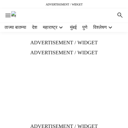
ADVERTISEMENT / WIDGET
H
ताज्या बातम्या
देश
महाराष्ट्र
मुंबई
पुणे
विश्लेषण
e
a
ADVERTISEMENT / WIDGET
d
e
ADVERTISEMENT / WIDGET
r
m
e
n
u
i
t
e
m
s
ADVERTISEMENT / WIDGET