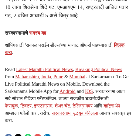
10 जागा शिवसेना शिंदे गट, एमआयएम 14, राष्ट्रवादी अजित पवार
गट, 2 वंचित आघाडी 5 असे चित्र आहे.
सरकारनामाचे
सदस्य व्हा
शॉपिंगसाठी 'सकाळ प्राईम डील्स'च्या भन्नाट ऑफर्स पाहण्यासाठी
क्लिक
करा
.
Read
Latest Marathi Political News
,
Breaking Political News
from
Maharashtra
,
India
,
Pune
&
Mumbai
at Sarkarnama. To Get
Live Political Marathi News on Mobile, Download the
Sarkarnama Mobile App for
Android
and
IOS
. सरकारनामा आता
सर्व सोशल मीडिया प्लॅटफॉर्मवर. ताज्या राजकीय घडामोडींसाठी
फेसबुक
,
ट्विटर
,
इन्स्टाग्राम
,
शेअर चॅट
,
टेलिग्रामवर
आणि
व्हॉट्सॲप
आम्हाला फॉलो करा. तसेच,
सरकारनामा यूट्यूब चॅनेलला
आजच सबस्क्राइब
करा.