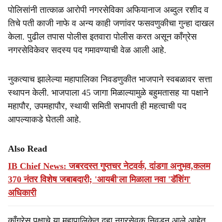
पोलिसांनी तात्काळ आरोपी नगरसेविका अफियानाज अब्दुल रशीद व
तिचे पती काजी नाफे व अन्य काही जणांवर फसवणुकीचा गुन्हा दाखल
केला. पुढील तपास पोलीस इतवारा पोलीस करत असून काँग्रेस
नगरसेविकेवर सदस्य पद गमावण्याची वेळ आली आहे.
नुकत्याच झालेल्या महापालिका निवडणुकीत भाजपाने स्वबळावर सत्ता
स्थापन केली. भाजपाला 45 जागा मिळाल्यामुळे बहुमतासह या पक्षाने
महापौर, उपमहापौर, स्थायी समिती सभापती ही महत्वाची पद
आपल्याकडे घेतली आहे.
Also Read
IB Chief News: जबरदस्त गुप्तचर नेटवर्क, दांडगा अनुभव,कलम
370 नंतर विशेष जबाबदारी; 'आयबी'ला मिळाला नवा 'डॅशिंग'
अधिकारी
काँग्रेस पक्षाचे या महापालिकेत दहा नगरसेवक निवडून आले आहेत.