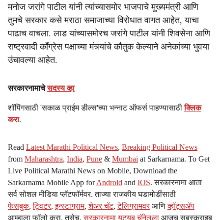
मनोज जरांगे पाटील यांनी त्यांच्यासमोर भाजपाचे मुख्यमंत्री आणि
तुमचे सरकार कसे मराठा समाजाच्या विरोधात वागत आहेत, याचा
पाढाच वाचला. लाड यांच्यासमोरच जरांगे पाटील यांनी शिवसेना आणि
राष्ट्रवादी काँग्रेस पक्षाच्या मंत्र्यांचे कौतुक केल्याने अनेकांच्या भुवया
उंचावल्या आहेत.
सरकारनामाचे
सदस्य व्हा
शॉपिंगसाठी 'सकाळ प्राईम डील्स'च्या भन्नाट ऑफर्स पाहण्यासाठी
क्लिक
करा
.
Read
Latest Marathi Political News
,
Breaking Political News
from
Maharashtra
,
India
,
Pune
&
Mumbai
at Sarkarnama. To Get
Live Political Marathi News on Mobile, Download the
Sarkarnama Mobile App for
Android
and
IOS
. सरकारनामा आता
सर्व सोशल मीडिया प्लॅटफॉर्मवर. ताज्या राजकीय घडामोडींसाठी
फेसबुक
,
ट्विटर
,
इन्स्टाग्राम
,
शेअर चॅट
,
टेलिग्रामवर
आणि
व्हॉट्सॲप
आम्हाला फॉलो करा. तसेच,
सरकारनामा यूट्यूब चॅनेलला
आजच सबस्क्राइब