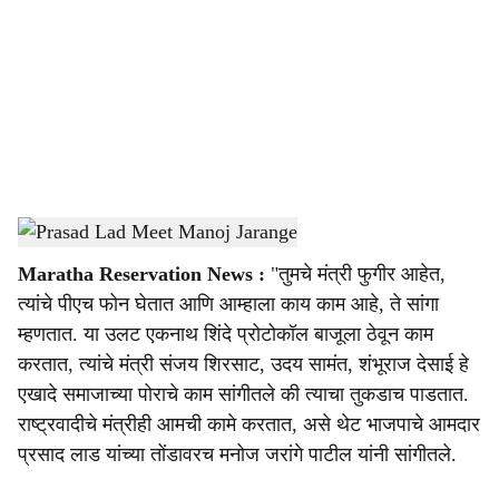
c
i
a
l
s
Prasad Lad Meet Manoj Jarange
-
Sarkarnama
h
Maratha Reservation News :
"तुमचे मंत्री फुगीर आहेत,
a
त्यांचे पीएच फोन घेतात आणि आम्हाला काय काम आहे, ते सांगा
r
म्हणतात. या उलट एकनाथ शिंदे प्रोटोकॉल बाजूला ठेवून काम
करतात, त्यांचे मंत्री संजय शिरसाट, उदय सामंत, शंभूराज देसाई हे
e
एखादे समाजाच्या पोराचे काम सांगीतले की त्याचा तुकडाच पाडतात.
राष्ट्रवादीचे मंत्रीही आमची कामे करतात, असे थेट भाजपाचे आमदार
प्रसाद लाड यांच्या तोंडावरच मनोज जरांगे पाटील यांनी सांगीतले.