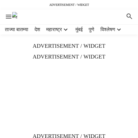
ADVERTISEMENT / WIDGET
H
ताज्या बातम्या
देश
महाराष्ट्र
मुंबई
पुणे
विश्लेषण
e
a
ADVERTISEMENT / WIDGET
d
e
ADVERTISEMENT / WIDGET
r
m
e
n
u
i
t
e
m
s
ADVERTISEMENT / WIDGET