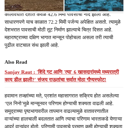
भारतीय हवामान विभागाच्या आकडेवारीनुसार, 4 जून ते 18 जून या
कालावधीत देशात केवळ 42.6 मिमी पावसाची नोंद झाली आहे.
साधारणपणे याच काळात 72.2 मिमी पर्जन्य अपेक्षित असतो. त्यामुळे
देशभरात पावसाची मोठी तूट निर्माण झाल्याचे चित्र दिसत आहे.
महाराष्ट्राच्या दक्षिण भागात मान्सून पोहोचला असला तरी त्याची
पुढील वाटचाल संथ झाली आहे.
Also Read
Sanjay Raut : 'शिंदे गट आणि 'त्या' 6 खासदारांमध्ये मध्यरात्री
काय डील झाली?' संजय राऊतांचा सर्वात मोठा गौप्यस्फोट!
हवामान तज्ज्ञांच्या मते, प्रशांत महासागरात सक्रिय होत असलेल्या
‘एल निनो’मुळे मान्सूनवर परिणाम होण्याची शक्यता वाढली आहे.
समुद्राच्या पृष्ठभागावरील तापमान वाढल्यामुळे वातावरणातील
वाऱ्यांच्या हालचाली बदलतात आणि त्याचा परिणाम भारताकडे येणाऱ्या
आर्द्र वाऱ्यांवर होतो. परिणामी पावसाचे प्रमाण कमी होण्याची शक्यता