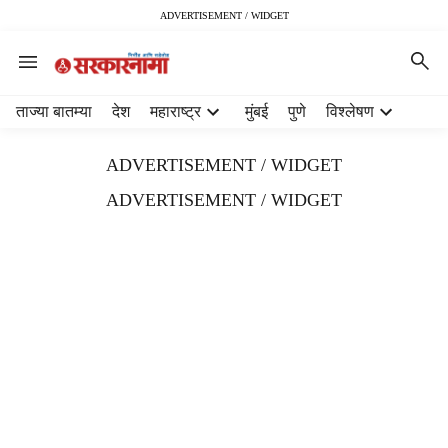
ADVERTISEMENT / WIDGET
H
ताज्या बातम्या
देश
महाराष्ट्र
मुंबई
पुणे
विश्लेषण
e
a
ADVERTISEMENT / WIDGET
d
e
ADVERTISEMENT / WIDGET
r
m
e
n
u
i
t
e
m
s