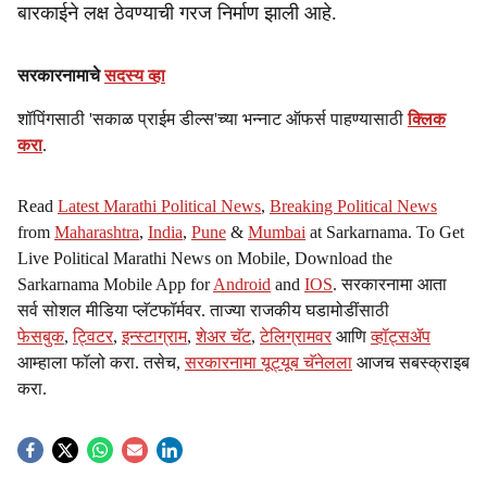
बारकाईने लक्ष ठेवण्याची गरज निर्माण झाली आहे.
सरकारनामाचे
सदस्य व्हा
शॉपिंगसाठी 'सकाळ प्राईम डील्स'च्या भन्नाट ऑफर्स पाहण्यासाठी
क्लिक
करा
.
Read
Latest Marathi Political News
,
Breaking Political News
from
Maharashtra
,
India
,
Pune
&
Mumbai
at Sarkarnama. To Get
Live Political Marathi News on Mobile, Download the
Sarkarnama Mobile App for
Android
and
IOS
. सरकारनामा आता
सर्व सोशल मीडिया प्लॅटफॉर्मवर. ताज्या राजकीय घडामोडींसाठी
फेसबुक
,
ट्विटर
,
इन्स्टाग्राम
,
शेअर चॅट
,
टेलिग्रामवर
आणि
व्हॉट्सॲप
आम्हाला फॉलो करा. तसेच,
सरकारनामा यूट्यूब चॅनेलला
आजच सबस्क्राइब
करा.