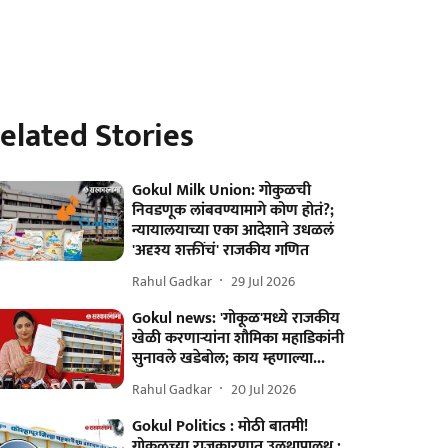
elated Stories
Gokul Milk Union: गोकुळची
निवडणूक लांबवण्यामागे कोण होतं?;
न्यायालयाच्या एका आदेशाने उधळलं
'अदृश्य शक्तींचं' राजकीय गणित
Rahul Gadkar
29 Jul 2026
Gokul news: 'गोकूळ'मध्ये राजकीय
खेळी करणाऱ्यांना शौमिका महाडिकांनी
सुनावले खडेबोल; काय म्हणाल्या...
Rahul Gadkar
20 Jul 2026
Gokul Politics : मोठी बातमी!
गोकुळच्या राजकारणात उलथापालथ :