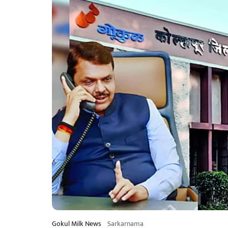
Gokul Milk News
Sarkarnama