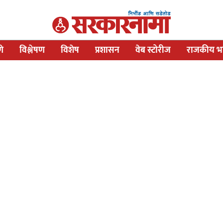
णे
विश्लेषण
विशेष
प्रशासन
वेब स्टोरीज
राजकीय भव