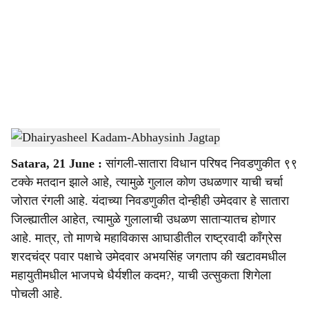
c
i
a
l
s
Dhairyasheel Kadam-Abhaysinh Jagtap
-
Sarkarnama
h
Satara, 21 June :
सांगली-सातारा विधान परिषद निवडणुकीत ९९
a
टक्के मतदान झाले आहे, त्यामुळे गुलाल कोण उधळणार याची चर्चा
r
जोरात रंगली आहे. यंदाच्या निवडणुकीत दोन्हीही उमेदवार हे सातारा
जिल्ह्यातील आहेत, त्यामुळे गुलालाची उधळण साताऱ्यातच होणार
e
आहे. मात्र, तो माणचे महाविकास आघाडीतील राष्ट्रवादी काँग्रेस
शरदचंद्र पवार पक्षाचे उमेदवार अभयसिंह जगताप की खटावमधील
महायुतीमधील भाजपचे धैर्यशील कदम?, याची उत्सुकता शिगेला
पोचली आहे.