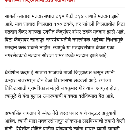
पवारांच्या राष्ट्रवादीचा 318 मतांचा दावा
सांगली-सातारा मतदारसंघात ८९५ पैकी ८९४ जणांचे मतदान झाले
आहे. यात सातारा जिल्ह्यात १०० टक्के, तर सांगली जिल्ह्यातील विटा
मतदान केंद्र वगळता उर्वरीत केंद्रांवर शंभर टक्के मतदान झाले आहे.
विटा केंद्रावर खानापूर नगरपंचायतीचे नगरसेवक आईच्या निधनामुळे
मतदान करू शकले नाहीत, त्यामुळे या मतदारसंघात केवळ एका
नगरसेवकाचे मतदान सोडता शंभर टक्के मतदान झाले आहे.
धैर्यशील कदम हे सातारा भाजपचे माजी जिल्हाध्यक्ष असून त्यांनी
कऱ्हाड उत्तरमधून दोन वेळा विधानसभा लढवली आहे. त्यांच्या
तिकिटासाठी ग्रामविकास मंत्री जयकुमार गोरे यांचा आग्रह होता,
त्यामुळे ते यंदा गुलाल उधळण्याची शक्यता वर्तविण्यात येत आहे.
अभयसिंह जगताप हे ज्येष्ठ नेते शरद पवार यांचे कट्टर अनुयायी
आहेत. त्यांनी माढा मतदारसंघातून लोकसभा लढविण्याची तयारी केली
होती. धैर्यशील मोहिते पाटील यांच्यामुळे त्यांना माघार घ्यावी लागली