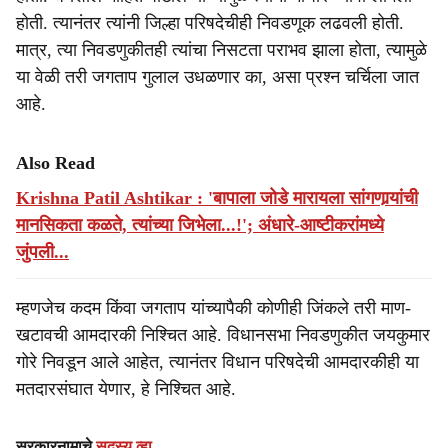
होती. त्यानंतर त्यांनी जिल्हा परिषदेचीही निवडणूक लढवली होती.
मात्र, त्या निवडणुकीतही त्यांचा निसटता पराभव झाला होता, त्यामुळे
या वेळी तरी जगताप गुलाल उधळणार का, असा प्रश्न चर्चिला जात
आहे.
Also Read
Krishna Patil Ashtikar : 'बापाला जोडे मारायला सांगणार्‍यांची
मानसिकता कळते, त्यांच्या जिभेला...!'; अंधारे-आष्टीकरांमध्ये
जुंपली...
म्हणजेच कदम किंवा जगताप यांच्यापैकी कोणीही जिंकले तरी माण-
खटावची आमदारकी निश्चित आहे. विधानसभा निवडणुकीत जयकुमार
गोरे निवडून आले आहेत, त्यानंतर विधान परिषदेची आमदारकीही या
मतदारसंघात येणार, हे निश्चित आहे.
सरकारनामाचे
सदस्य व्हा