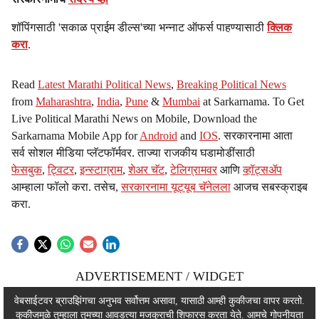
शॉपिंगसाठी 'सकाळ प्राईम डील्स'च्या भन्नाट ऑफर्स पाहण्यासाठी
क्लिक
करा
.
Read
Latest Marathi Political News
,
Breaking Political News
from
Maharashtra
,
India
,
Pune
&
Mumbai
at Sarkarnama. To Get
Live Political Marathi News on Mobile, Download the
Sarkarnama Mobile App for
Android
and
IOS
. सरकारनामा आता
सर्व सोशल मीडिया प्लॅटफॉर्मवर. ताज्या राजकीय घडामोडींसाठी
फेसबुक
,
ट्विटर
,
इन्स्टाग्राम
,
शेअर चॅट
,
टेलिग्रामवर
आणि
व्हॉट्सॲप
आम्हाला फॉलो करा. तसेच,
सरकारनामा यूट्यूब चॅनेलला
आजच सबस्क्राइब
करा.
ADVERTISEMENT / WIDGET
ADVERTISEMENT / WIDGET
वेबसाईटवर ब्राउझिंगचा अनुभव सर्वोत्तम असावा, यासाठी आम्ही कुकीजचा वापर करतो.
कुकीजमुळे तुम्हाला तुमच्या आवडत्या मजकुराची शिफारस करता येते. आमचे
गोपनीयता