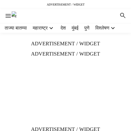
ADVERTISEMENT / WIDGET
H
ताज्या बातम्या
महाराष्ट्र
देश
मुंबई
पुणे
विश्लेषण
e
a
ADVERTISEMENT / WIDGET
d
e
ADVERTISEMENT / WIDGET
r
m
e
n
u
i
t
e
m
s
ADVERTISEMENT / WIDGET