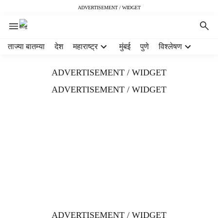
ADVERTISEMENT / WIDGET
H
ताज्या बातम्या
देश
महाराष्ट्र
मुंबई
पुणे
विश्लेषण
e
a
ADVERTISEMENT / WIDGET
d
e
ADVERTISEMENT / WIDGET
r
m
e
n
u
i
t
e
m
s
ADVERTISEMENT / WIDGET