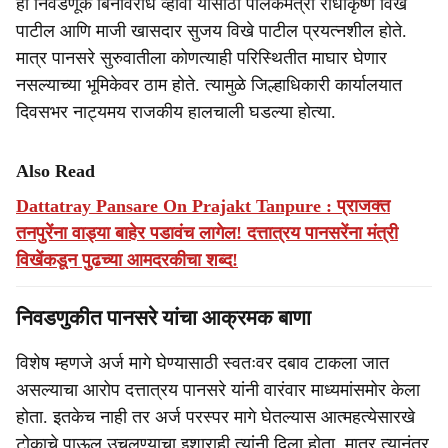
ही निवडणूक बिनविरोध व्हावी यासाठी पालकमंत्री राधाकृष्ण विखे
पाटील आणि माजी खासदार सुजय विखे पाटील प्रयत्नशील होते.
मात्र पानसरे सुरुवातीला कोणत्याही परिस्थितीत माघार घेणार
नसल्याच्या भूमिकेवर ठाम होते. त्यामुळे जिल्हाधिकारी कार्यालयात
दिवसभर नाट्यमय राजकीय हालचाली घडल्या होत्या.
Also Read
Dattatray Pansare On Prajakt Tanpure : प्राजक्त
तनपुरेंना वाड्या बाहेर पडावंच लागेल! दत्तात्रय पानसरेंना मंत्री
विखेंकडून पुढच्या आमदरकीचा शब्द!
निवडणुकीत पानसरे यांचा आक्रमक बाणा
विशेष म्हणजे अर्ज मागे घेण्यासाठी स्वतःवर दबाव टाकला जात
असल्याचा आरोप दत्तात्रय पानसरे यांनी वारंवार माध्यमांसमोर केला
होता. इतकेच नाही तर अर्ज परस्पर मागे घेतल्यास आत्महत्येसारखे
टोकाचे पाऊल उचलण्याचा इशाराही त्यांनी दिला होता. मात्र त्यानंतर