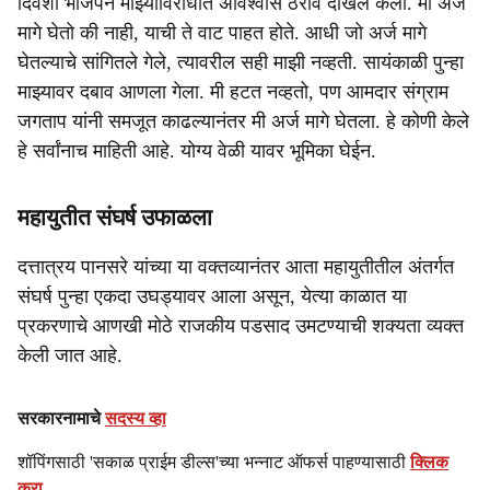
दिवशी भाजपने माझ्याविरोधात अविश्वास ठराव दाखल केला. मी अर्ज
मागे घेतो की नाही, याची ते वाट पाहत होते. आधी जो अर्ज मागे
घेतल्याचे सांगितले गेले, त्यावरील सही माझी नव्हती. सायंकाळी पुन्हा
माझ्यावर दबाव आणला गेला. मी हटत नव्हतो, पण आमदार संग्राम
जगताप यांनी समजूत काढल्यानंतर मी अर्ज मागे घेतला. हे कोणी केले
हे सर्वांनाच माहिती आहे. योग्य वेळी यावर भूमिका घेईन.
महायुतीत संघर्ष उफाळला
दत्तात्रय पानसरे यांच्या या वक्तव्यानंतर आता महायुतीतील अंतर्गत
संघर्ष पुन्हा एकदा उघड्यावर आला असून, येत्या काळात या
प्रकरणाचे आणखी मोठे राजकीय पडसाद उमटण्याची शक्यता व्यक्त
केली जात आहे.
सरकारनामाचे
सदस्य व्हा
शॉपिंगसाठी 'सकाळ प्राईम डील्स'च्या भन्नाट ऑफर्स पाहण्यासाठी
क्लिक
करा
.