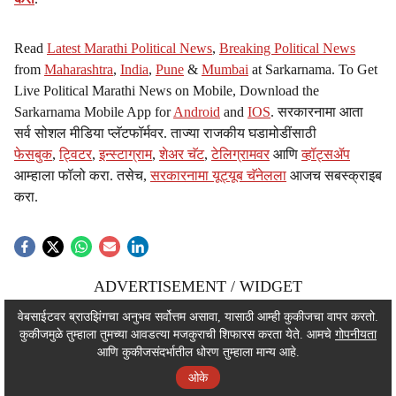
Read
Latest Marathi Political News
,
Breaking Political News
from
Maharashtra
,
India
,
Pune
&
Mumbai
at Sarkarnama. To Get
Live Political Marathi News on Mobile, Download the
Sarkarnama Mobile App for
Android
and
IOS
. सरकारनामा आता
सर्व सोशल मीडिया प्लॅटफॉर्मवर. ताज्या राजकीय घडामोडींसाठी
फेसबुक
,
ट्विटर
,
इन्स्टाग्राम
,
शेअर चॅट
,
टेलिग्रामवर
आणि
व्हॉट्सॲप
आम्हाला फॉलो करा. तसेच,
सरकारनामा यूट्यूब चॅनेलला
आजच सबस्क्राइब
करा.
ADVERTISEMENT / WIDGET
ADVERTISEMENT / WIDGET
वेबसाईटवर ब्राउझिंगचा अनुभव सर्वोत्तम असावा, यासाठी आम्ही कुकीजचा वापर करतो.
कुकीजमुळे तुम्हाला तुमच्या आवडत्या मजकुराची शिफारस करता येते. आमचे
गोपनीयता
ADVERTISEMENT / WIDGET
आणि कुकीजसंदर्भातील धोरण तुम्हाला मान्य आहे.
ओके