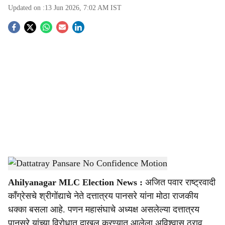
Updated on :
13 Jun 2026, 7:02 AM
IST
S
o
c
i
a
l
s
Dattatray Pansare No Confidence Motion
-
Sarkarnama
h
Ahilyanagar MLC Election News :
अजित पवार राष्ट्रवादी
a
काँग्रेसचे श्रीगोंद्याचे नेते दत्तात्रय पानसरे यांना मोठा राजकीय
r
धक्का बसला आहे. पणन महासंघाचे अध्यक्ष असलेल्या दत्तात्रय
पानसरे यांच्या विरोधात दाखल करण्यात आलेला अविश्वास ठराव