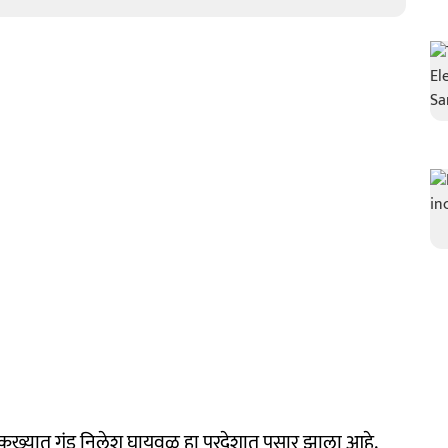
कुख्यात गुंड निलेश घायवळ हा परदेशात पसार झाला आहे.