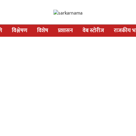
णे
विश्लेषण
विशेष
प्रशासन
वेब स्टोरीज
राजकीय भव