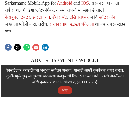
Sarkarnama Mobile App for
Android
and
IOS
. सरकारनामा आता
सर्व सोशल मीडिया प्लॅटफॉर्मवर. ताज्या राजकीय घडामोडींसाठी
फेसबुक
,
ट्विटर
,
इन्स्टाग्राम
,
शेअर चॅट
,
टेलिग्रामवर
आणि
व्हॉट्सॲप
आम्हाला फॉलो करा. तसेच,
सरकारनामा यूट्यूब चॅनेलला
आजच सबस्क्राइब
करा.
ADVERTISEMENT / WIDGET
ADVERTISEMENT / WIDGET
वेबसाईटवर ब्राउझिंगचा अनुभव सर्वोत्तम असावा, यासाठी आम्ही कुकीजचा वापर करतो.
कुकीजमुळे तुम्हाला तुमच्या आवडत्या मजकुराची शिफारस करता येते. आमचे
गोपनीयता
ADVERTISEMENT / WIDGET
आणि कुकीजसंदर्भातील धोरण तुम्हाला मान्य आहे.
ओके