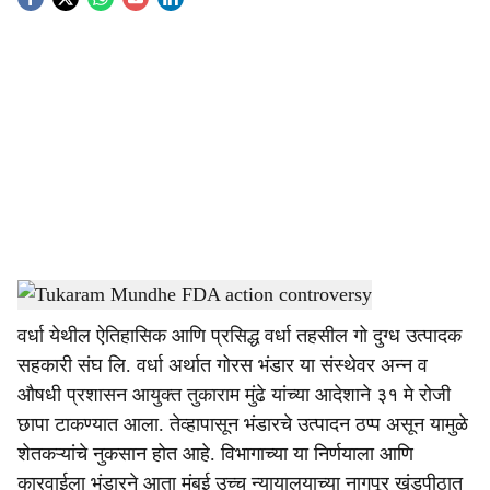
S
o
c
i
a
l
s
Tukaram Mundhe FDA action controversy
-
Sarkarnama
h
वर्धा येथील ऐतिहासिक आणि प्रसिद्ध वर्धा तहसील गो दुग्ध उत्पादक
a
सहकारी संघ लि. वर्धा अर्थात गोरस भंडार या संस्थेवर अन्न व
r
औषधी प्रशासन आयुक्त तुकाराम मुंढे यांच्या आदेशाने ३१ मे रोजी
छापा टाकण्यात आला. तेव्हापासून भंडारचे उत्पादन ठप्प असून यामुळे
e
शेतकऱ्यांचे नुकसान होत आहे. विभागाच्या या निर्णयाला आणि
कारवाईला भंडारने आता मुंबई उच्च न्यायालयाच्या नागपूर खंडपीठात