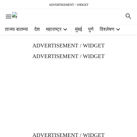
ADVERTISEMENT / WIDGET
H
ताज्या बातम्या
देश
महाराष्ट्र
मुंबई
पुणे
विश्लेषण
e
a
ADVERTISEMENT / WIDGET
d
e
ADVERTISEMENT / WIDGET
r
m
e
n
u
i
t
e
m
s
ADVERTISEMENT / WIDGET