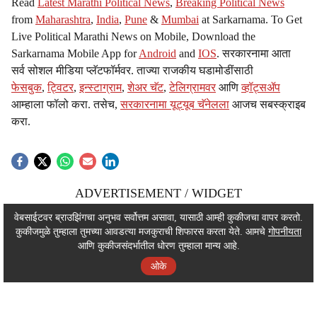
Read
Latest Marathi Political News
,
Breaking Political News
from
Maharashtra
,
India
,
Pune
&
Mumbai
at Sarkarnama. To Get
Live Political Marathi News on Mobile, Download the
Sarkarnama Mobile App for
Android
and
IOS
. सरकारनामा आता
सर्व सोशल मीडिया प्लॅटफॉर्मवर. ताज्या राजकीय घडामोडींसाठी
फेसबुक
,
ट्विटर
,
इन्स्टाग्राम
,
शेअर चॅट
,
टेलिग्रामवर
आणि
व्हॉट्सॲप
आम्हाला फॉलो करा. तसेच,
सरकारनामा यूट्यूब चॅनेलला
आजच सबस्क्राइब
करा.
ADVERTISEMENT / WIDGET
ADVERTISEMENT / WIDGET
वेबसाईटवर ब्राउझिंगचा अनुभव सर्वोत्तम असावा, यासाठी आम्ही कुकीजचा वापर करतो.
कुकीजमुळे तुम्हाला तुमच्या आवडत्या मजकुराची शिफारस करता येते. आमचे
गोपनीयता
ADVERTISEMENT / WIDGET
आणि कुकीजसंदर्भातील धोरण तुम्हाला मान्य आहे.
ओके