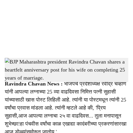
c
i
a
l
s
BJP Maharashtra president Ravindra Chavan shares a heartfelt anniversary post for his
h
wife on completing 25 years of marriage.
-
sarkarnama
a
Ravindra Chavan News :
भाजपचे प्रदेशाध्यक्ष रवींद्र चव्हाण
r
यांनी आपल्या लग्नाच्या 25 व्या वाढदिवसा निमित्त पत्नी सुहासी
यांच्यासाठी खास पोस्ट लिहिली आहे. त्यांनी या पोस्टमधून त्यांनी 25
e
वर्षांचा प्रवास मांडला आहे. त्यांनी म्हटले आहे की, 'प्रिय
सुहासी,आज आपल्या लग्नाचा २५ वा वाढदिवस... तुला मनापासून
शुभेच्छा!हा पंचवीस वर्षांचा काळ एखाद्या कादंबरीच्या प्रकरणांसारखा
आज डोळ्यांसमोरून जातोय.'