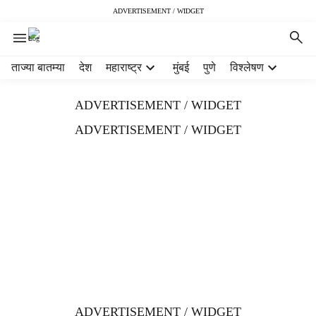
ADVERTISEMENT / WIDGET
H
ताज्या बातम्या
देश
महाराष्ट्र
मुंबई
पुणे
विश्लेषण
e
a
ADVERTISEMENT / WIDGET
d
e
ADVERTISEMENT / WIDGET
r
m
e
n
u
i
t
e
m
s
ADVERTISEMENT / WIDGET