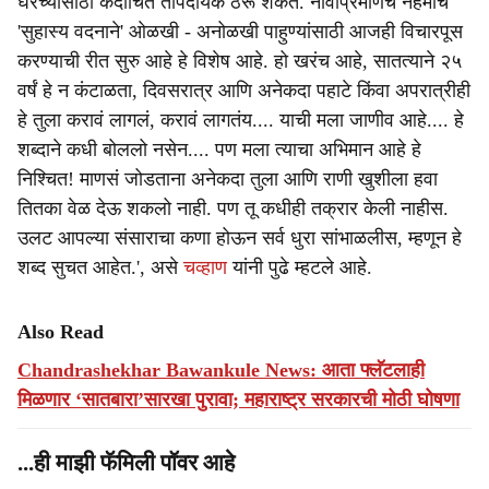
घरच्यांसाठी कदाचित तापदायक ठरू शकतं. नावाप्रमाणेच नेहमीच
'सुहास्य वदनाने' ओळखी - अनोळखी पाहुण्यांसाठी आजही विचारपूस
करण्याची रीत सुरु आहे हे विशेष आहे. हो खरंच आहे, सातत्याने २५
वर्षं हे न कंटाळता, दिवसरात्र आणि अनेकदा पहाटे किंवा अपरात्रीही
हे तुला करावं लागलं, करावं लागतंय.... याची मला जाणीव आहे.... हे
शब्दाने कधी बोललो नसेन.... पण मला त्याचा अभिमान आहे हे
निश्चित! माणसं जोडताना अनेकदा तुला आणि राणी खुशीला हवा
तितका वेळ देऊ शकलो नाही. पण तू कधीही तक्रार केली नाहीस.
उलट आपल्या संसाराचा कणा होऊन सर्व धुरा सांभाळलीस, म्हणून हे
शब्द सुचत आहेत.', असे
चव्हाण
यांनी पुढे म्हटले आहे.
Also Read
Chandrashekhar Bawankule News: आता फ्लॅटलाही
मिळणार ‘सातबारा’सारखा पुरावा; महाराष्ट्र सरकारची मोठी घोषणा
...ही माझी फॅमिली पॉवर आहे