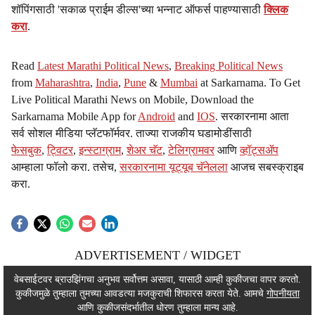
शॉपिंगसाठी 'सकाळ प्राईम डील्स'च्या भन्नाट ऑफर्स पाहण्यासाठी
क्लिक
करा
.
Read
Latest Marathi Political News
,
Breaking Political News
from
Maharashtra
,
India
,
Pune
&
Mumbai
at Sarkarnama. To Get
Live Political Marathi News on Mobile, Download the
Sarkarnama Mobile App for
Android
and
IOS
. सरकारनामा आता
सर्व सोशल मीडिया प्लॅटफॉर्मवर. ताज्या राजकीय घडामोडींसाठी
फेसबुक
,
ट्विटर
,
इन्स्टाग्राम
,
शेअर चॅट
,
टेलिग्रामवर
आणि
व्हॉट्सॲप
आम्हाला फॉलो करा. तसेच,
सरकारनामा यूट्यूब चॅनेलला
आजच सबस्क्राइब
करा.
ADVERTISEMENT / WIDGET
ADVERTISEMENT / WIDGET
वेबसाईटवर ब्राउझिंगचा अनुभव सर्वोत्तम असावा, यासाठी आम्ही कुकीजचा वापर करतो.
कुकीजमुळे तुम्हाला तुमच्या आवडत्या मजकुराची शिफारस करता येते. आमचे
गोपनीयता
ADVERTISEMENT / WIDGET
आणि कुकीजसंदर्भातील धोरण तुम्हाला मान्य आहे.