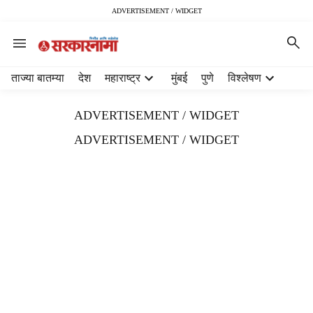
ADVERTISEMENT / WIDGET
H
ताज्या बातम्या
देश
महाराष्ट्र
मुंबई
पुणे
विश्लेषण
e
a
ADVERTISEMENT / WIDGET
d
e
ADVERTISEMENT / WIDGET
r
m
e
n
u
i
t
e
m
s