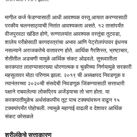
मागील कर्ज फेडण्यासाठी आधी आवश्यक वस्तू आयात करण्यासाठी
परकीय चलनसाठ्याची नितांत आवश्यकता असते. १२ तासांपर्यंत
वीजपुरवठा खंडित होणे, रूग्णालयांत आवश्यक वस्तूंचा तुटवडा,
शालेय परीक्षेसाठी कागदपत्रांचा अभाव आणि पेट्रोलपंपावर इंधनच
नसल्याने अराजकतेचे वातावरण होते. आर्थिक गैरशिस्त, भ्रष्टाचार,
शेतीतील अडचणी यामुळे आर्थिक संकट ओढवले. सुरूवातीला
करकपात लादण्यासारख्या धोरणात्मक व चुकीच्या निर्णयामुळे सरकारी
महसुलावर मोठा परिणाम झाला. २०१९ ची अध्यक्षपद निवडणूक व
त्यानंतरच्या २०२०ची संसदेची निवडणूक जिंकण्यासाठी सत्ताधारी
पक्षाने राबवलेल्या लोकप्रिय अजेंड्याचा तो भाग होता. या
करकपातीमुळेच अर्थसंकल्पीय तूट पाच टक्क्यांवरून वाढून १५
टक्क्यांपर्यंत पोहोचली. त्यामुळे महागाई वाढली व देशावर आर्थिक
संकट कोसळले
श्रीलंकेचे सत्ताकारण