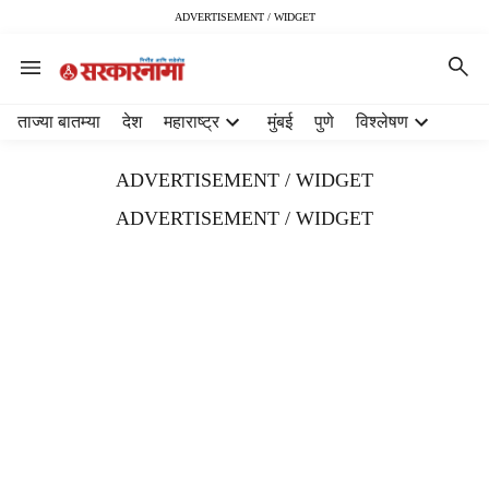
ADVERTISEMENT / WIDGET
H
ताज्या बातम्या
देश
महाराष्ट्र
मुंबई
पुणे
विश्लेषण
e
a
ADVERTISEMENT / WIDGET
d
e
ADVERTISEMENT / WIDGET
r
m
e
n
u
i
t
e
m
s