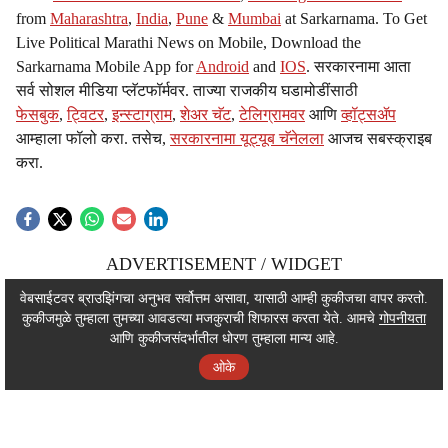
from
Maharashtra
,
India
,
Pune
&
Mumbai
at Sarkarnama. To Get
Live Political Marathi News on Mobile, Download the
Sarkarnama Mobile App for
Android
and
IOS
. सरकारनामा आता
सर्व सोशल मीडिया प्लॅटफॉर्मवर. ताज्या राजकीय घडामोडींसाठी
फेसबुक
,
ट्विटर
,
इन्स्टाग्राम
,
शेअर चॅट
,
टेलिग्रामवर
आणि
व्हॉट्सॲप
आम्हाला फॉलो करा. तसेच,
सरकारनामा यूट्यूब चॅनेलला
आजच सबस्क्राइब
करा.
ADVERTISEMENT / WIDGET
ADVERTISEMENT / WIDGET
वेबसाईटवर ब्राउझिंगचा अनुभव सर्वोत्तम असावा, यासाठी आम्ही कुकीजचा वापर करतो.
कुकीजमुळे तुम्हाला तुमच्या आवडत्या मजकुराची शिफारस करता येते. आमचे
गोपनीयता
ADVERTISEMENT / WIDGET
आणि कुकीजसंदर्भातील धोरण तुम्हाला मान्य आहे.
ओके