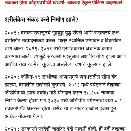
उकळत होता कोट्यवधीची खंडणी; आकडा ऐकून पोलिस चक्रावले!
श्रीलंकेत संकट कसे निर्माण झाले?
२००९ : दशकभरापासूनचे गृहयुद्ध युद्ध संपले आणि सरकारचे लक्ष
देशांतर्गत उत्पादनाकडे वळले. मात्र स्थानिक उत्पादन व विक्रीवर
ताण आला. २०१९ः २०१९ मध्ये प्राप्तिकरात अचानक कपात
करण्यात आली. त्यामुळे सरकारी महसुलात लक्षणीय तोटा झाला आणि
आधीच रोख रकमेचा तुटवडा असलेल्या देशाचे नुकसान झाले.
२०२० : कोविड-१९ साथीच्या आजारामुळे जगभरातील सीमा बंद
झाल्या. देशातंर्गत उद्योगही गुदमरले. २०१८ मध्ये पर्यटनाने देशाच्या
जीडीपीमध्ये (पाच टक्के) मोठे योगदान देऊन ३८,८०० नोकऱ्या
निर्माण केल्या होत्या पण २०२० मध्ये जीडीपीत पर्यटनाचा वाटा ०.८
टक्क्यांपर्यंत घसरला होता. तसेच या टप्प्यावर चाळीस हजारांहून
अधिक नोकऱ्या गेल्या.
२०२१ : सरकारने परदेशी खतांवर बंदी घातली होती. ही बंदी देशाच्या