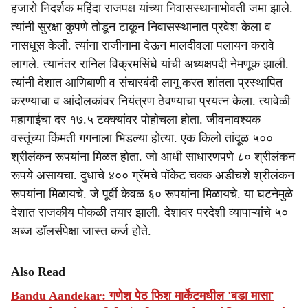
हजारो निदर्शक महिंदा राजपक्ष यांच्या निवासस्थानाभोवती जमा झाले.
त्यांनी सुरक्षा कुपणे तोडून टाकून निवासस्थानात प्रवेश केला व
नासधूस केली. त्यांना राजीनामा देऊन मालदीवला पलायन करावे
लागले. त्यानंतर रानिल विक्रमसिंघे यांची अध्यक्षपदी नेमणूक झाली.
त्यांनी देशात आणिबाणी व संचारबंदी लागू करत शांतता प्रस्थापित
करण्याचा व आंदोलकांवर नियंत्रण ठेवण्याचा प्रयत्न केला. त्यावेळी
महागाईचा दर १७.५ टक्क्यांवर पोहोचला होता. जीवनावश्यक
वस्तूंच्या किंमती गगनाला भिडल्या होत्या. एक किलो तांदूळ ५००
श्रीलंकन रूपयांना मिळत होता. जो आधी साधारणपणे ८० श्रीलंकन
रूपये असायचा. दुधाचे ४०० ग्रॅमचे पॉकेट चक्क अडीचशे श्रीलंकन
रूपयांना मिळायचे. जे पूर्वी केवळ ६० रूपयांना मिळायचे. या घटनेमुळे
देशात राजकीय पोकळी तयार झाली. देशावर परदेशी व्यापाऱ्यांचे ५०
अब्ज डॉलर्सपेक्षा जास्त कर्ज होते.
Also Read
Bandu Aandekar: गणेश पेठ फिश मार्केटमधील 'बडा मासा'