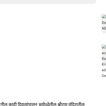
गील काही दिवसांपासुन अयोध्येतील श्रीराम मंदिरातील