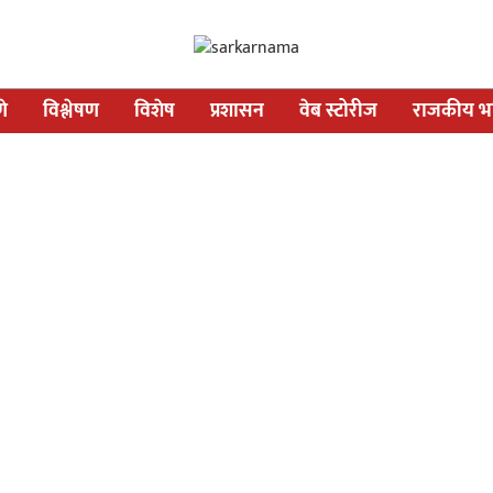
णे
विश्लेषण
विशेष
प्रशासन
वेब स्टोरीज
राजकीय भव