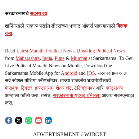
सरकारनामाचे
सदस्य व्हा
शॉपिंगसाठी 'सकाळ प्राईम डील्स'च्या भन्नाट ऑफर्स पाहण्यासाठी
क्लिक
करा
.
Read
Latest Marathi Political News
,
Breaking Political News
from
Maharashtra
,
India
,
Pune
&
Mumbai
at Sarkarnama. To Get
Live Political Marathi News on Mobile, Download the
Sarkarnama Mobile App for
Android
and
IOS
. सरकारनामा आता
सर्व सोशल मीडिया प्लॅटफॉर्मवर. ताज्या राजकीय घडामोडींसाठी
फेसबुक
,
ट्विटर
,
इन्स्टाग्राम
,
शेअर चॅट
,
टेलिग्रामवर
आणि
व्हॉट्सॲप
आम्हाला फॉलो करा. तसेच,
सरकारनामा यूट्यूब चॅनेलला
आजच सबस्क्राइब
करा.
ADVERTISEMENT / WIDGET