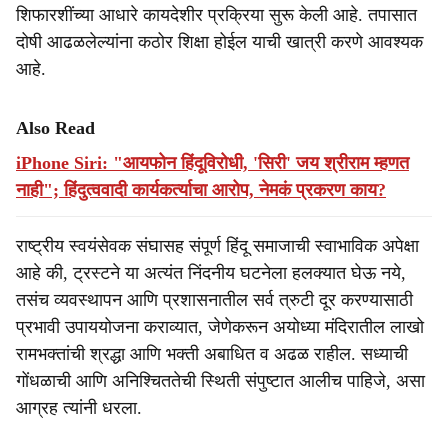
शिफारशींच्या आधारे कायदेशीर प्रक्रिया सुरू केली आहे. तपासात
दोषी आढळलेल्यांना कठोर शिक्षा होईल याची खात्री करणे आवश्यक
आहे.
Also Read
iPhone Siri: "आयफोन हिंदूविरोधी, 'सिरी' जय श्रीराम म्हणत
नाही"; हिंदुत्ववादी कार्यकर्त्याचा आरोप, नेमकं प्रकरण काय?
राष्ट्रीय स्वयंसेवक संघासह संपूर्ण हिंदू समाजाची स्वाभाविक अपेक्षा
आहे की, ट्रस्टने या अत्यंत निंदनीय घटनेला हलक्यात घेऊ नये,
तसंच व्यवस्थापन आणि प्रशासनातील सर्व त्रुटी दूर करण्यासाठी
प्रभावी उपाययोजना कराव्यात, जेणेकरून अयोध्या मंदिरातील लाखो
रामभक्तांची श्रद्धा आणि भक्ती अबाधित व अढळ राहील. सध्याची
गोंधळाची आणि अनिश्चिततेची स्थिती संपुष्टात आलीच पाहिजे, असा
आग्रह त्यांनी धरला.