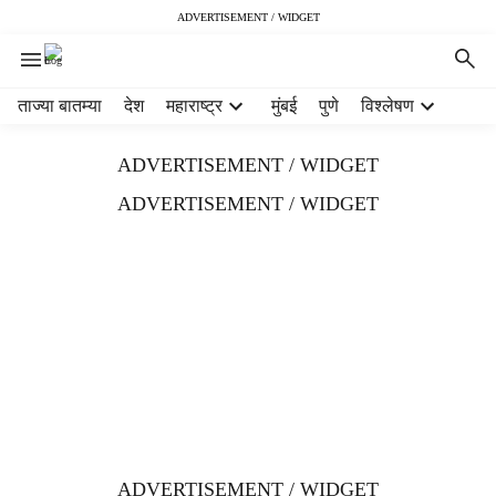
ADVERTISEMENT / WIDGET
H
ताज्या बातम्या
देश
महाराष्ट्र
मुंबई
पुणे
विश्लेषण
e
a
ADVERTISEMENT / WIDGET
d
e
ADVERTISEMENT / WIDGET
r
m
e
n
u
i
t
e
m
s
ADVERTISEMENT / WIDGET