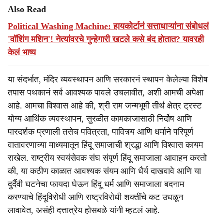
Also Read
Political Washing Machine: हायकोर्टानं सत्ताधाऱ्यांना संबोधलं
'वॉशिंग मशिन'! नेत्यांवरचे गुन्हेगारी खटले कसे बंद होतात? यावरही
केलं भाष्य
या संदर्भात, मंदिर व्यवस्थापन आणि सरकारनं स्थापन केलेल्या विशेष
तपास पथकानं सर्व आवश्यक पावले उचलावीत, अशी आमची अपेक्षा
आहे. आमचा विश्वास आहे की, श्री राम जन्मभूमी तीर्थ क्षेत्र ट्रस्ट
योग्य आर्थिक व्यवस्थापन, सुरळीत कामकाजासाठी निर्दोष आणि
पारदर्शक प्रणाली तसेच पवित्रता, पावित्र्य आणि धर्माने परिपूर्ण
वातावरणाच्या माध्यमातून हिंदू समाजाची श्रद्धा आणि विश्वास कायम
राखेल. राष्ट्रीय स्वयंसेवक संघ संपूर्ण हिंदू समाजाला आवाहन करतो
की, या कठीण काळात आवश्यक संयम आणि धैर्य दाखवावे आणि या
दुर्दैवी घटनेचा फायदा घेऊन हिंदू धर्म आणि समाजाला बदनाम
करण्याचे हिंदूविरोधी आणि राष्ट्रविरोधी शक्तींचे कट उधळून
लावावेत, असंही दत्तात्रेय होसबळे यांनी म्हटलं आहे.