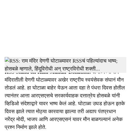
c
i
a
l
s
Dattatery Hosbale _ RSS
h
RSS Stand on Ram Mandir Donation:
अयोध्येच्या राम
a
मंदिरातीली देणगी घोटाळ्यावर अखेर राष्ट्रीय स्वयंसेवक संघानं मौन
r
तोडलं आहे. हा घोटाळा बाहेर येऊन आता दहा ते पंधरा दिवस होतील
त्यानंतर आत्ता आरएसएसचे सरकार्यवाहक दत्तात्रेय होसबळे यांनी
e
व्हिडिओ संदेशाद्वारे यावर भाष्य केलं आहे. घोटाळा उघड होऊन इतके
दिवस झाले त्यात मोठ्या कारवाया झाल्या तरी अद्याप पंतप्रधान
नरेंद्र मोदी, भाजप आणि आरएसएसनं यावर मौन बाळगल्यानं अनेक
प्रश्न निर्माण झाले होते.