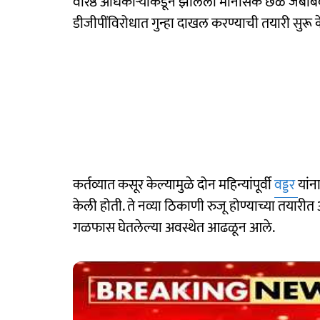
वरिष्ठ अधिकाऱ्यांकडून झालेला मानसिक छळ जबाबदार
डीजीपींविरोधात गुन्हा दाखल करण्याची तयारी सुरू 
कर्तव्यात कसूर केल्यामुळे दोन महिन्यांपूर्वी
वड्डर
यांन
केली होती. ते नव्या ठिकाणी रुजू होण्याच्या तयार
गळफास घेतलेल्या अवस्थेत आढळून आले.