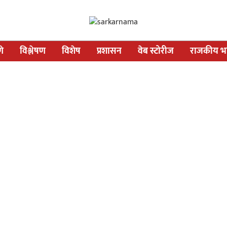
णे
विश्लेषण
विशेष
प्रशासन
वेब स्टोरीज
राजकीय भव