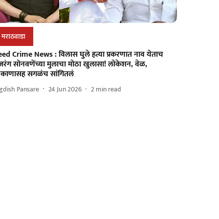
मराठवाडा
eed Crime News : विलास घुले हत्या प्रकरणात नाव येताच
रंग सोनवणेंच्या मुलाचा मोठा खुलासा! लोकेशन, वेळ,
िकाणासह सगळंच सांगितलं
gdish Pansare
24 Jun 2026
2
min read