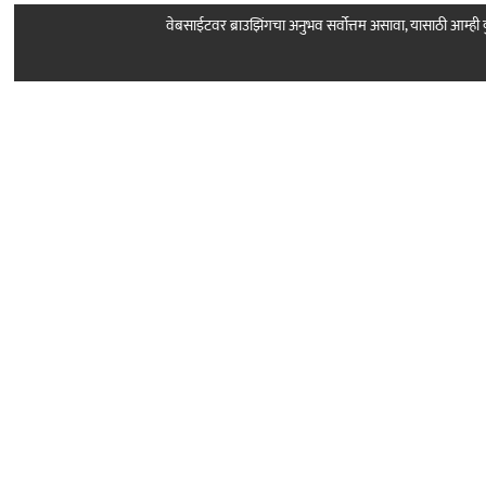
वेबसाईटवर ब्राउझिंगचा अनुभव सर्वोत्तम असावा, यासाठी आम्
Follow Us
About Sarkar