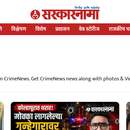
णे
विश्लेषण
विशेष
प्रशासन
वेब स्टोरीज
राजकीय भव
 on CrimeNews. Get CrimeNews news along with photos & Vi