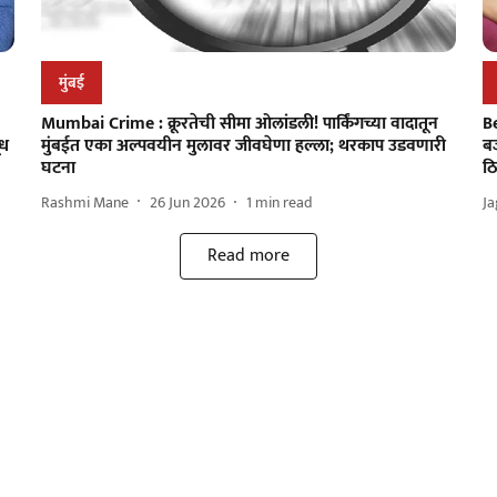
मुंबई
Mumbai Crime : क्रूरतेची सीमा ओलांडली! पार्किंगच्या वादातून
B
ूध
मुंबईत एका अल्पवयीन मुलावर जीवघेणा हल्ला; थरकाप उडवणारी
बज
घटना
ठ
Rashmi Mane
26 Jun 2026
1
min read
Ja
Read more