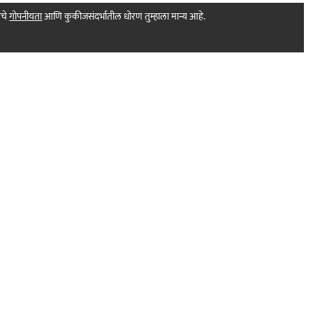
मचे
गोपनीयता
आणि कुकीजसंदर्भातील धोरण तुम्हाला मान्य आहे.
Print Products