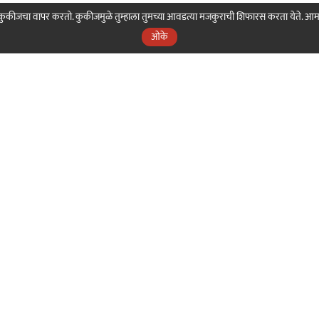
ही कुकीजचा वापर करतो. कुकीजमुळे तुम्हाला तुमच्या आवडत्या मजकुराची शिफारस करता येते. आ
ओके
nama
Our Sakal
Our Digital
Our 