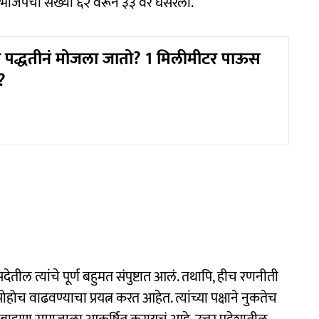
 भाजपची संख्या ६२ वरून ३३ वर घसरली.
पद्धतीनं मोजला जातो? 1 मिलीमीटर पाऊस
?
ल त्यांचे पूर्ण बहुमत संपुष्टात आलं. तथापि, हीच रणनीती
 वाढवण्याचा प्रयत्न करत आहेत. त्यांच्या पक्षाने नुकतेच