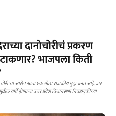
ाच्या दानोचोरीचं प्रकरण
न टाकणार? भाजपला किती
?
नचोरी'चा आरोप आता एक मोठा राजकीय मुद्दा बनत आहे. जर
ढील वर्षी होणाऱ्या उत्तर प्रदेश विधानसभा निवडणुकीच्या