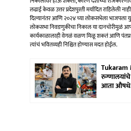
निकालावर होऊ शकतो, कारण देशाच्या राजकारणावर उ
लढाई केवळ उत्तर प्रदेशपुरती मर्यादित राहिलेली न
दिल्यानंतर आणि २०२४ च्या लोकसभेला भाजपला यु
लोकसभा निवडणुकीचा निकाल या दानचोरीमुळं आणखी क
कार्यकाळालाही वेगळं वळण मिळू शकतं आणि पंतप्रधाना
त्यांचं भवितव्यही निश्चित होण्यास मदत होईल.
Tukaram Mu
रुग्णालयांच
आता औषधे.