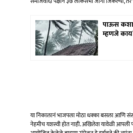
समाजवादी पक्षाने ३७ लोकसभा जागा जिंकल्या, तर
पाऊस कशा 
म्हणजे काय
या निकालानं भाजपला मोठा धक्का बसला आणि संसदेती
नेहमीच यशस्वी होत नाही. अखिलेश यावेळी आपली पोहोच