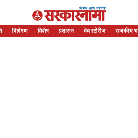
णे
विश्लेषण
विशेष
प्रशासन
वेब स्टोरीज
राजकीय भव