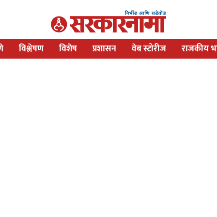
णे
विश्लेषण
विशेष
प्रशासन
वेब स्टोरीज
राजकीय भव