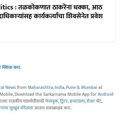
itics : तळकोकणात ठाकरेंना धक्का, आठ
धिकाऱ्यांसह कार्यकर्त्यांचा शिवसेनेत प्रवेश
ठी
क्लिक करा
.
ical News
from
Maharashtra
,
India
,
Pune
&
Mumbai
at
n Mobile, Download the Sarkarnama Mobile App for
Android
ताज्या राजकीय घडामोडींसाठी
फेसबुक
,
ट्विटर
,
इन्स्टाग्राम
,
शेअर चॅट
,
ामा यूट्यूब चॅनेलला
आजच सबस्क्राइब करा.