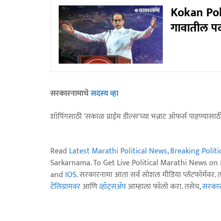
Kokan Pol
गावातील पदा
सरकारनामाचे
सदस्य व्हा
शॉपिंगसाठी 'सकाळ प्राईम डील्स'च्या भन्नाट ऑफर्स पाहण्यासा
Read
Latest Marathi Political News
,
Breaking Polit
Sarkarnama. To Get Live Political Marathi News o
and
IOS
. सरकारनामा आता सर्व सोशल मीडिया प्लॅटफॉर्मवर. 
टेलिग्रामवर
आणि
व्हॉट्सॲप
आम्हाला फॉलो करा. तसेच,
सरकारन