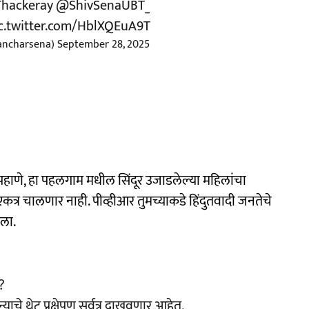
hackeray
@ShivSenaUBT_
c.twitter.com/HblXQEuA9T
sancharsena)
September 28, 2025
हाणे, हा पहलगाम मधील सिंदूर उजाडलेल्या महिलांचा
त्र चालणार नाही. पीव्हीआर तुमच्याकडे हिंदुतवादी जनतेचे
िला.
?
याचे थेट प्रक्षेपण सर्वत्र दाखवणार आहेत.