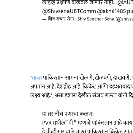
लाईव्ह प्रक्षेपण दाखवलं जाणार नाही...
@AUT
@ShivsenaUBTComm
@akhil1485
pi
— शिव संचार सेना - Shiv Sanchar Sena (@shiv
'
भारत
पाकिस्तान सामना खेळणे, खेळवणे, दाखवणे, प
अपमान आहे. देशद्रोह आहे. क्रिकेट आणि दहशतवाद एक
लक्ष्य आहे.', असा इशारा देखील संजय राऊत यांनी द
हा तर नीच पणाचा कळस:
PVR मधील” पी “ म्हणजे पाकिस्तान आहे काय
हे पीव्हीआर वाले भारत पाकिस्तान क्रिकेट सामन्