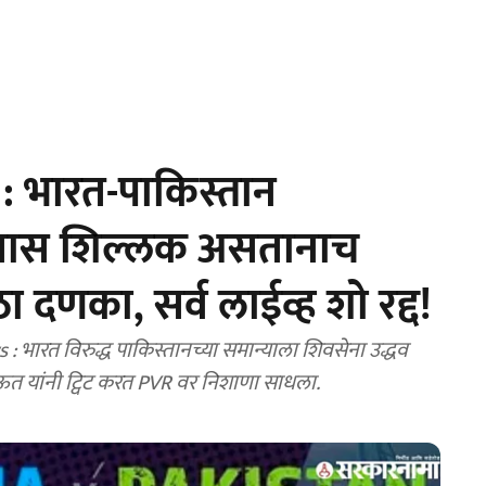
: भारत-पाकिस्तान
तास शिल्लक असतानाच
ा दणका, सर्व लाईव्ह शो रद्द!
ारत विरुद्ध पाकिस्तानच्या समान्याला शिवसेना उद्धव
ाऊत यांनी ट्विट करत PVR वर निशाणा साधला.