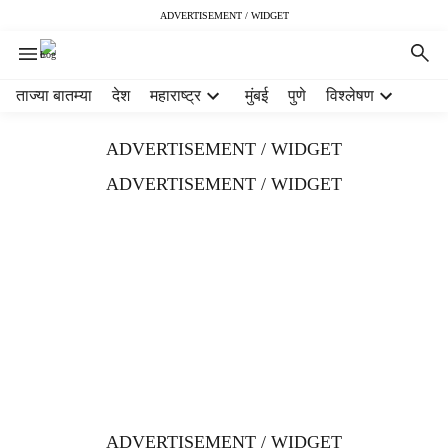
ADVERTISEMENT / WIDGET
H
ताज्या बातम्या
देश
महाराष्ट्र
मुंबई
पुणे
विश्लेषण
e
a
ADVERTISEMENT / WIDGET
d
e
ADVERTISEMENT / WIDGET
r
m
e
n
u
i
t
e
m
s
ADVERTISEMENT / WIDGET