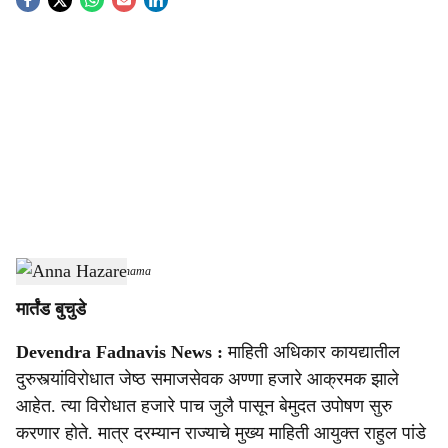
S
o
c
i
a
l
s
Anna Hazare
-
Sarkarnama
h
मार्तंड बुचुडे
a
Devendra Fadnavis News :
माहिती अधिकार कायद्यातील
r
दुरुस्त्यांविरोधात जेष्ठ समाजसेवक अण्णा हजारे आक्रमक झाले
e
आहेत. त्या विरोधात हजारे पाच जुलै पासून बेमुदत उपोषण सुरु
करणार होते. मात्र दरम्यान राज्याचे मुख्य माहिती आयुक्त राहुल पांडे