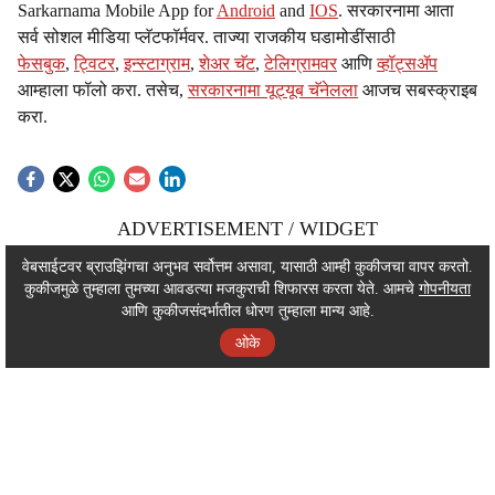
Sarkarnama Mobile App for
Android
and
IOS
. सरकारनामा आता
सर्व सोशल मीडिया प्लॅटफॉर्मवर. ताज्या राजकीय घडामोडींसाठी
फेसबुक
,
ट्विटर
,
इन्स्टाग्राम
,
शेअर चॅट
,
टेलिग्रामवर
आणि
व्हॉट्सॲप
आम्हाला फॉलो करा. तसेच,
सरकारनामा यूट्यूब चॅनेलला
आजच सबस्क्राइब
करा.
ADVERTISEMENT / WIDGET
ADVERTISEMENT / WIDGET
वेबसाईटवर ब्राउझिंगचा अनुभव सर्वोत्तम असावा, यासाठी आम्ही कुकीजचा वापर करतो.
कुकीजमुळे तुम्हाला तुमच्या आवडत्या मजकुराची शिफारस करता येते. आमचे
गोपनीयता
ADVERTISEMENT / WIDGET
आणि कुकीजसंदर्भातील धोरण तुम्हाला मान्य आहे.
ओके